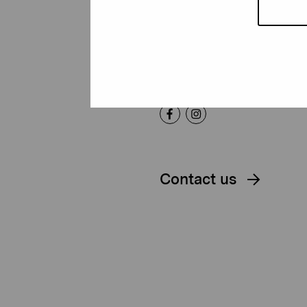
Gustav Wasas gata 11
10600 Ekenäs
proartibus@proartibus.fi
+358 (0)50 371 6339
Contact us