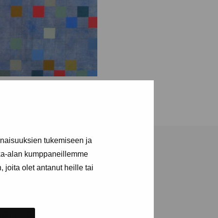
inaisuuksien tukemiseen ja
kka-alan kumppaneillemme
joita olet antanut heille tai
tions and events