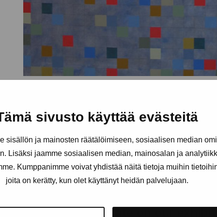
Tämä sivusto käyttää evästeitä
sisällön ja mainosten räätälöimiseen, sosiaalisen median om
. Lisäksi jaamme sosiaalisen median, mainosalan ja analytii
amme. Kumppanimme voivat yhdistää näitä tietoja muihin tietoihin, 
joita on kerätty, kun olet käyttänyt heidän palvelujaan.
Stay up-to-date on our exhibi