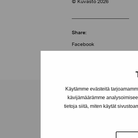
© Kuvasto 2026
Share:
Facebook
Linkedin
Käytämme evästeitä tarjoamamme 
kävijämäärämme analysoimiseen
tietoja siitä, miten käytät sivusto
Pro Artibus
Foundation