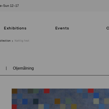
ue–Sun 12–17
Exhibitions
Events
C
ollection
Nattlig fest
|
2
Oljemålning