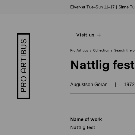
Skip
Elverket Tue–Sun 11–17 | Sinne T
to
content
Visit us
Open
Pro
sub
Artibus
navigation
logo
Pro Artibus
Collection
Search the c
Nattlig fest
|
Augustson Göran
197
Name of work
Nattlig fest