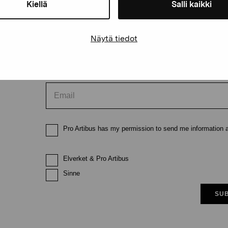
Kiellä
Salli kaikki
First name
Last nam
Näytä tiedot
Email
Pro Artibus has my permission to send me information ab
Elverket & Pro Artibus
Sinne
SUB