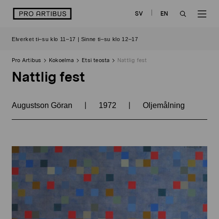
Siirry
logo
SV
EN
sisältöön
OPEN
OP
Elverket ti–su klo 11–17 | Sinne ti–su klo 12–17
SEARCH
NAV
Pro Artibus
Kokoelma
Etsi teosta
Nattlig fest
Nattlig fest
|
|
Augustson Göran
1972
Oljemålning