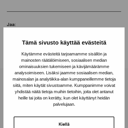
Jaa:
Facebook
Tämä sivusto käyttää evästeitä
Linkedin
Käytämme evästeitä tarjoamamme sisällön ja
mainosten räätälöimiseen, sosiaalisen median
ominaisuuksien tukemiseen ja kävijämäärämme
analysoimiseen. Lisäksi jaamme sosiaalisen median,
mainosalan ja analytiikka-alan kumppaneillemme tietoja
Pro Artibus -säätiö
siitä, miten käytät sivustoamme. Kumppanimme voivat
yhdistää näitä tietoja muihin tietoihin, joita olet antanut
heille tai joita on kerätty, kun olet käyttänyt heidän
Kustaa Vaasan katu 11
palvelujaan.
10600 Tammisaari
proartibus@proartibus.fi
+358 (0)50 371 6339
Kiellä