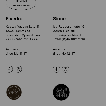
Ilmainen
sisäänpääsy
Elverket
Sinne
Kustaa Vaasan katu 11
Iso Roobertinkatu 16
10600 Tammisaari
00120 Helsinki
proartibus@proartibus.fi
sinne@proartibus.fi
+358 (0)50 371 6339
+358 (0)45 883 3716
Avoinna
Avoinna
ti–su klo 11–17
ti–su klo 12–17