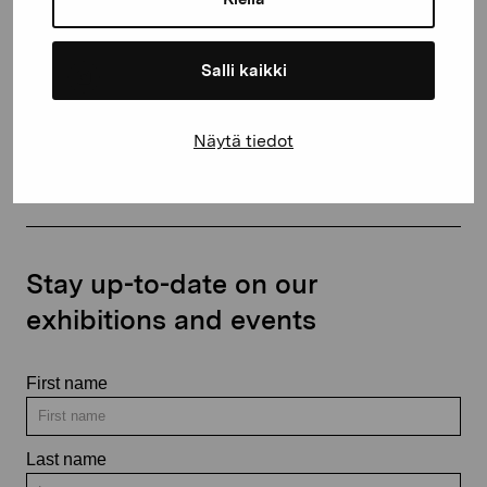
+358 (0)50 371 6339
Salli kaikki
Näytä tiedot
Contact us
Stay up-to-date on our
exhibitions and events
First name
Last name