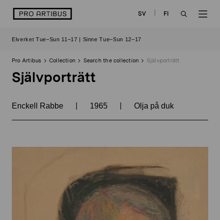
Skip
logo
SV
FI
to
OPEN
OP
content
Elverket Tue–Sun 11–17 | Sinne Tue–Sun 12–17
SEARCH
NAV
Pro Artibus
Collection
Search the collection
Självporträtt
Självporträtt
|
|
Enckell Rabbe
1965
Olja på duk