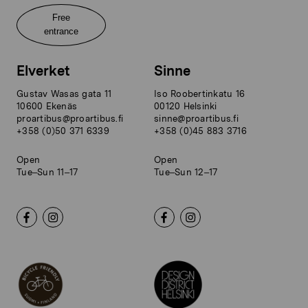
Free
entrance
Elverket
Sinne
Gustav Wasas gata 11
Iso Roobertinkatu 16
10600 Ekenäs
00120 Helsinki
proartibus@proartibus.fi
sinne@proartibus.fi
+358 (0)50 371 6339
+358 (0)45 883 3716
Open
Open
Tue–Sun 11–17
Tue–Sun 12–17