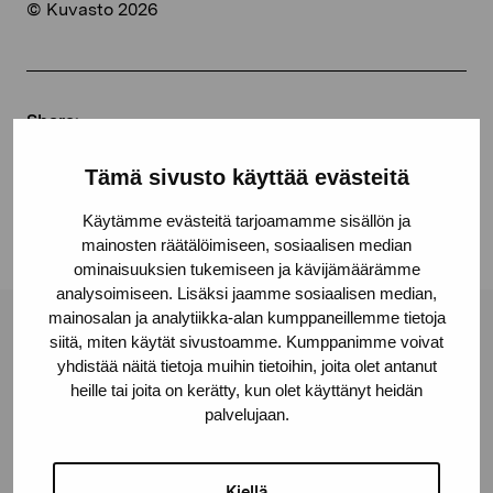
© Kuvasto 2026
Share:
Facebook
Tämä sivusto käyttää evästeitä
Linkedin
Käytämme evästeitä tarjoamamme sisällön ja
mainosten räätälöimiseen, sosiaalisen median
ominaisuuksien tukemiseen ja kävijämäärämme
analysoimiseen. Lisäksi jaamme sosiaalisen median,
mainosalan ja analytiikka-alan kumppaneillemme tietoja
Pro Artibus Foundation
siitä, miten käytät sivustoamme. Kumppanimme voivat
yhdistää näitä tietoja muihin tietoihin, joita olet antanut
heille tai joita on kerätty, kun olet käyttänyt heidän
palvelujaan.
Gustav Wasas gata 11
10600 Ekenäs
proartibus@proartibus.fi
Kiellä