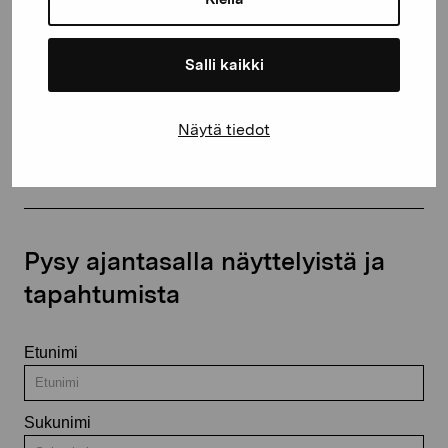
+358 (0)50 371 6339
Salli kaikki
Näytä tiedot
Ota yhteyttä
Pysy ajantasalla näyttelyistä ja
tapahtumista
Etunimi
Sukunimi