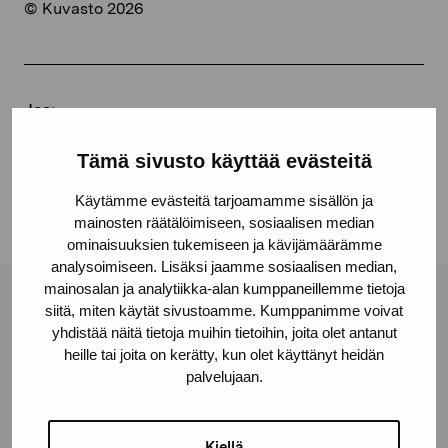
© Kuvasto 2026
Jaa:
Facebook
Tämä sivusto käyttää evästeitä
Linkedin
Käytämme evästeitä tarjoamamme sisällön ja
mainosten räätälöimiseen, sosiaalisen median
ominaisuuksien tukemiseen ja kävijämäärämme
analysoimiseen. Lisäksi jaamme sosiaalisen median,
mainosalan ja analytiikka-alan kumppaneillemme tietoja
Pro Artibus -säätiö
siitä, miten käytät sivustoamme. Kumppanimme voivat
yhdistää näitä tietoja muihin tietoihin, joita olet antanut
heille tai joita on kerätty, kun olet käyttänyt heidän
palvelujaan.
Kustaa Vaasan katu 11
10600 Tammisaari
proartibus@proartibus.fi
Kiellä