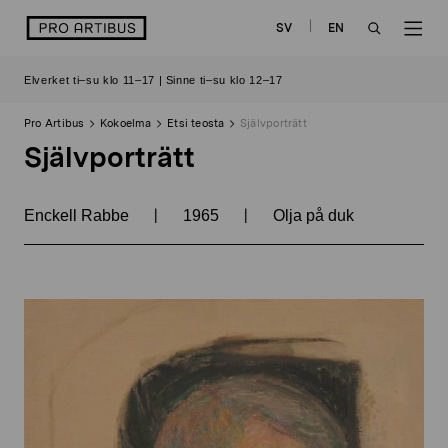
Siirry
logo
SV
EN
sisältöön
OPEN
OP
Elverket ti–su klo 11–17 | Sinne ti–su klo 12–17
SEARCH
NAV
Pro Artibus
Kokoelma
Etsi teosta
Självporträtt
Självporträtt
|
|
Enckell Rabbe
1965
Olja på duk