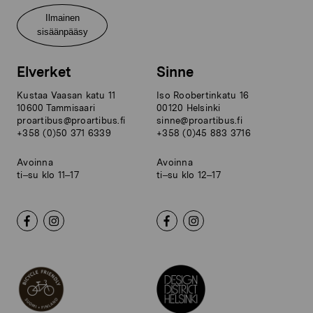
Ilmainen
sisäänpääsy
Elverket
Sinne
Kustaa Vaasan katu 11
Iso Roobertinkatu 16
10600 Tammisaari
00120 Helsinki
proartibus@proartibus.fi
sinne@proartibus.fi
+358 (0)50 371 6339
+358 (0)45 883 3716
Avoinna
Avoinna
ti–su klo 11–17
ti–su klo 12–17