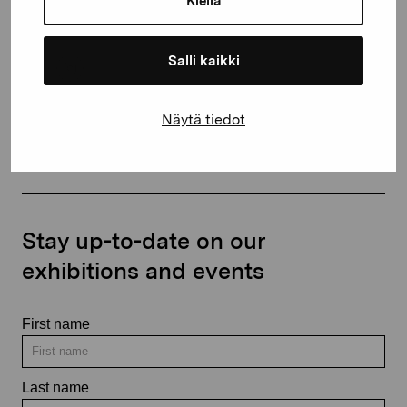
Kiellä
+358 (0)50 371 6339
Salli kaikki
Näytä tiedot
Contact us
Stay up-to-date on our
exhibitions and events
First name
Last name