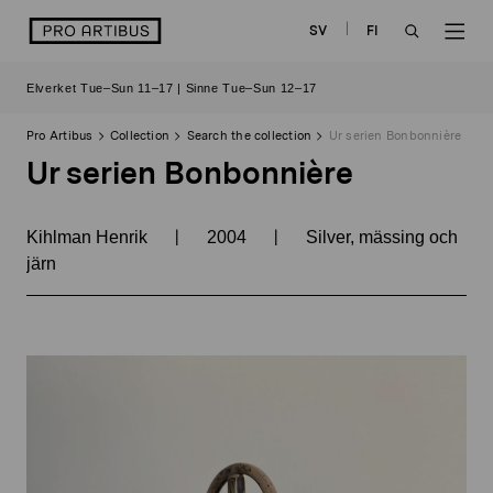
Skip
logo
SV
FI
to
OPEN
OP
content
Elverket Tue–Sun 11–17 | Sinne Tue–Sun 12–17
SEARCH
NAV
Pro Artibus
Collection
Search the collection
Ur serien Bonbonnière
Ur serien Bonbonnière
|
|
Kihlman Henrik
2004
Silver, mässing och
järn