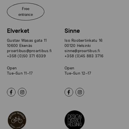
Free
entrance
Elverket
Sinne
Gustav Wasas gata 11
Iso Roobertinkatu 16
10600 Ekenäs
00120 Helsinki
proartibus@proartibus.fi
sinne@proartibus.fi
+358 (0)50 371 6339
+358 (0)45 883 3716
Open
Open
Tue–Sun 11–17
Tue–Sun 12–17