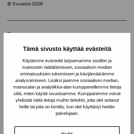
© Kuvasto 2026
Share:
Facebook
Tämä sivusto käyttää evästeitä
Linkedin
Käytämme evästeitä tarjoamamme sisällön ja
mainosten räätälöimiseen, sosiaalisen median
ominaisuuksien tukemiseen ja kävijämäärämme
analysoimiseen. Lisäksi jaamme sosiaalisen median,
mainosalan ja analytiikka-alan kumppaneillemme tietoja
Pro Artibus Foundation
siitä, miten käytät sivustoamme. Kumppanimme voivat
yhdistää näitä tietoja muihin tietoihin, joita olet antanut
heille tai joita on kerätty, kun olet käyttänyt heidän
palvelujaan.
Gustav Wasas gata 11
10600 Ekenäs
proartibus@proartibus.fi