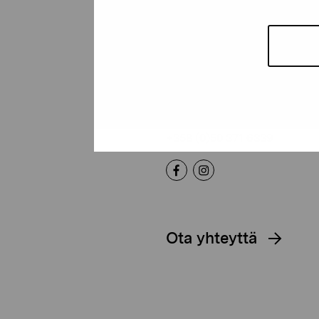
Pro Artibus -s
Kustaa Vaasan katu 11
10600 Tammisaari
proartibus@proartibus.fi
+358 (0)50 371 6339
Ota yhteyttä