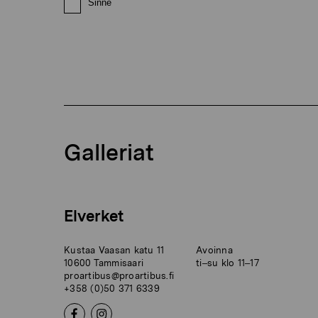
Sinne
Galleriat
Elverket
Kustaa Vaasan katu 11
Avoinna
10600 Tammisaari
ti–su klo 11–17
proartibus@proartibus.fi
+358 (0)50 371 6339