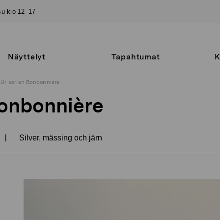
–su klo 12–17
Näyttelyt
Tapahtumat
K
Ur serien Bonbonnière
Bonbonnière
|
Silver, mässing och järn