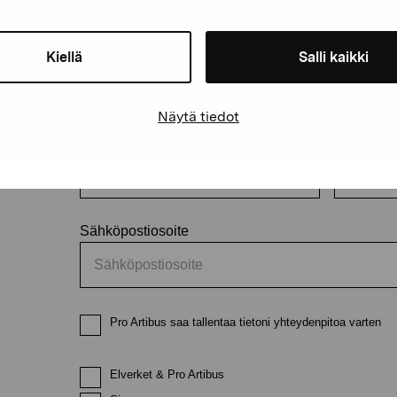
äätiö
Kiellä
Salli kaikki
Pysy ajantasalla näyttelyistä 
Näytä tiedot
Etunimi
Sukunimi
Sähköpostiosoite
Pro Artibus saa tallentaa tietoni yhteydenpitoa varten
Elverket & Pro Artibus