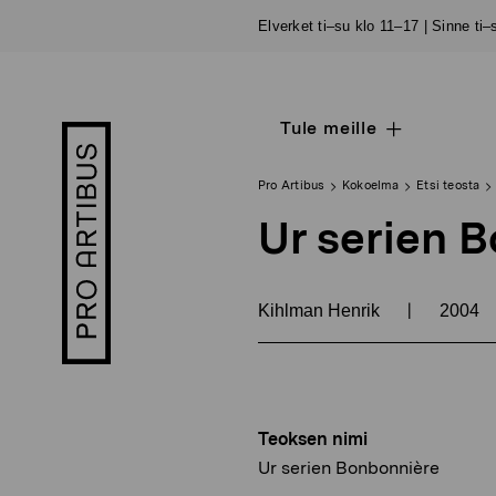
Siirry
Elverket ti–su klo 11–17 | Sinne ti
sisältöön
Tule meille
Open
Pro
sub
Artibus
navigation
logo
Pro Artibus
Kokoelma
Etsi teosta
Ur serien 
|
Kihlman Henrik
2004
Teoksen nimi
Ur serien Bonbonnière