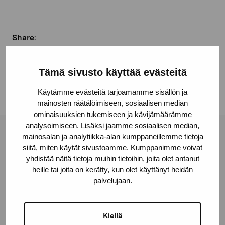
Share:
Facebook
Tämä sivusto käyttää evästeitä
Linkedin
Käytämme evästeitä tarjoamamme sisällön ja
mainosten räätälöimiseen, sosiaalisen median
ominaisuuksien tukemiseen ja kävijämäärämme
analysoimiseen. Lisäksi jaamme sosiaalisen median,
mainosalan ja analytiikka-alan kumppaneillemme tietoja
Pro Artibus Foundation
siitä, miten käytät sivustoamme. Kumppanimme voivat
yhdistää näitä tietoja muihin tietoihin, joita olet antanut
heille tai joita on kerätty, kun olet käyttänyt heidän
Gustav Wasas gata 11
palvelujaan.
10600 Ekenäs
proartibus@proartibus.fi
+358 (0)50 371 6339
Kiellä