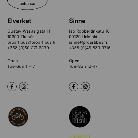
entrance
Elverket
Sinne
Gustav Wasas gata 11
Iso Roobertinkatu 16
10600 Ekenäs
00120 Helsinki
proartibus@proartibus.fi
sinne@proartibus.fi
+358 (0)50 371 6339
+358 (0)45 883 3716
Open
Open
Tue–Sun 11–17
Tue–Sun 12–17