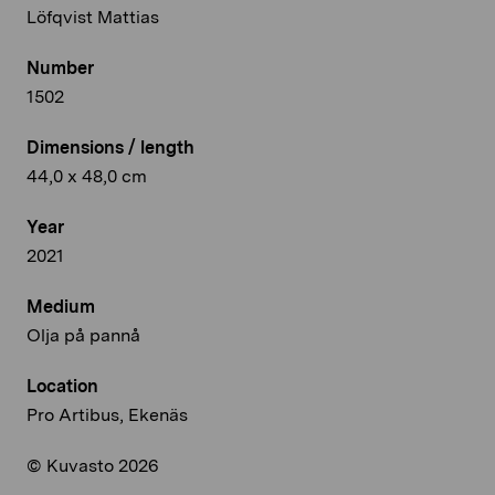
Löfqvist Mattias
Number
1502
Dimensions / length
44,0 x 48,0 cm
Year
2021
Medium
Olja på pannå
Location
Pro Artibus, Ekenäs
© Kuvasto 2026