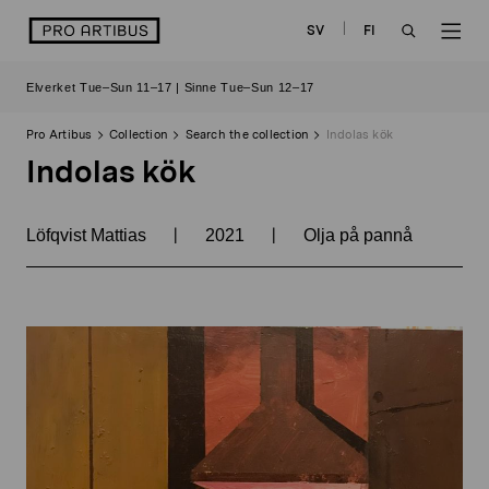
Skip
logo
SV
FI
to
OPEN
OP
content
Elverket Tue–Sun 11–17 | Sinne Tue–Sun 12–17
SEARCH
NAV
Pro Artibus
Collection
Search the collection
Indolas kök
Indolas kök
|
|
Löfqvist Mattias
2021
Olja på pannå