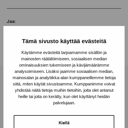
Jaa:
Facebook
Tämä sivusto käyttää evästeitä
Linkedin
Käytämme evästeitä tarjoamamme sisällön ja
mainosten räätälöimiseen, sosiaalisen median
ominaisuuksien tukemiseen ja kävijämäärämme
analysoimiseen. Lisäksi jaamme sosiaalisen median,
mainosalan ja analytiikka-alan kumppaneillemme tietoja
Pro Artibus -säätiö
siitä, miten käytät sivustoamme. Kumppanimme voivat
yhdistää näitä tietoja muihin tietoihin, joita olet antanut
heille tai joita on kerätty, kun olet käyttänyt heidän
Kustaa Vaasan katu 11
palvelujaan.
10600 Tammisaari
proartibus@proartibus.fi
+358 (0)50 371 6339
Kiellä