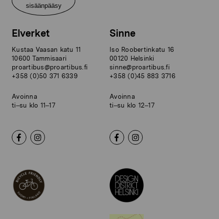
sisäänpääsy
Elverket
Sinne
Kustaa Vaasan katu 11
Iso Roobertinkatu 16
10600 Tammisaari
00120 Helsinki
proartibus@proartibus.fi
sinne@proartibus.fi
+358 (0)50 371 6339
+358 (0)45 883 3716
Avoinna
Avoinna
ti–su klo 11–17
ti–su klo 12–17