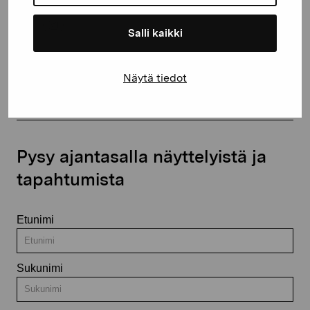
Salli kaikki
Ota yhteyttä
Näytä tiedot
Pysy ajantasalla näyttelyistä ja
tapahtumista
Etunimi
Sukunimi