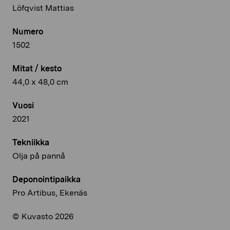
Löfqvist Mattias
Numero
1502
Mitat / kesto
44,0 x 48,0 cm
Vuosi
2021
Tekniikka
Olja på pannå
Deponointipaikka
Pro Artibus, Ekenäs
© Kuvasto 2026