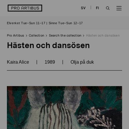
Skip
logo
SV
FI
to
OPEN
OP
content
Elverket Tue–Sun 11–17 | Sinne Tue–Sun 12–17
SEARCH
NAV
Pro Artibus
Collection
Search the collection
Hästen och dansösen
Hästen och dansösen
|
|
Kaira Alice
1989
Olja på duk