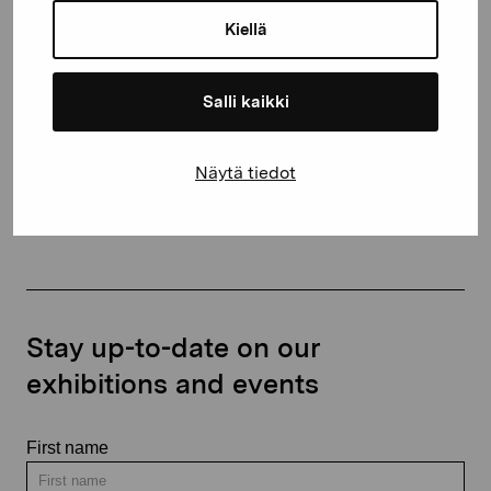
10600 Ekenäs
Kiellä
proartibus@proartibus.fi
+358 (0)50 371 6339
Salli kaikki
Näytä tiedot
Contact us
Stay up-to-date on our
exhibitions and events
First name