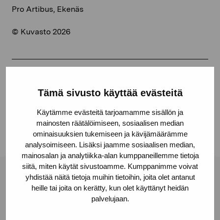
Pro Artibus, Ekenäs
© Kuvasto 2026
Share:
Tämä sivusto käyttää evästeitä
Facebook
Käytämme evästeitä tarjoamamme sisällön ja
Linkedin
mainosten räätälöimiseen, sosiaalisen median
ominaisuuksien tukemiseen ja kävijämäärämme
analysoimiseen. Lisäksi jaamme sosiaalisen median,
mainosalan ja analytiikka-alan kumppaneillemme tietoja
siitä, miten käytät sivustoamme. Kumppanimme voivat
yhdistää näitä tietoja muihin tietoihin, joita olet antanut
Pro Artibus Foundation
heille tai joita on kerätty, kun olet käyttänyt heidän
palvelujaan.
Gustav Wasas gata 11