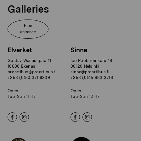
Galleries
Free
entrance
Elverket
Sinne
Gustav Wasas gata 11
Iso Roobertinkatu 16
10600 Ekenäs
00120 Helsinki
proartibus@proartibus.fi
sinne@proartibus.fi
+358 (0)50 371 6339
+358 (0)45 883 3716
Open
Open
Tue–Sun 11–17
Tue–Sun 12–17