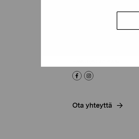
Pro Artibus -s
Kustaa Vaasan katu 11
10600 Tammisaari
proartibus@proartibus.fi
+358 (0)50 371 6339
Ota yhteyttä