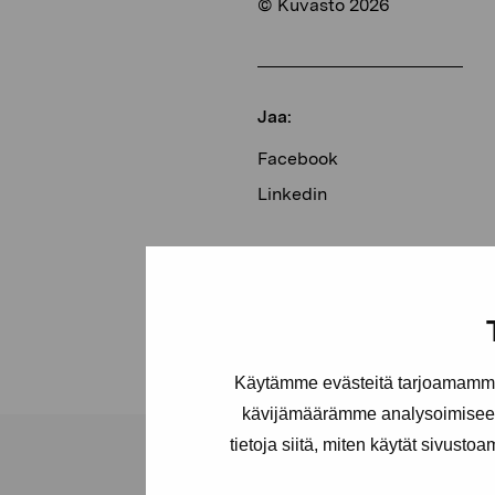
© Kuvasto 2026
Jaa:
Facebook
Linkedin
Käytämme evästeitä tarjoamamme 
kävijämäärämme analysoimiseen
tietoja siitä, miten käytät sivusto