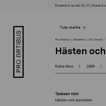
Siirry
Elverket ti–su klo 11–17 | Sinne ti
sisältöön
Tule meille
Open
Pro
sub
Artibus
navigation
logo
Pro Artibus
Kokoelma
Etsi teosta
Hästen och
|
|
Kaira Alice
1989
Teoksen nimi
Hästen och dansösen