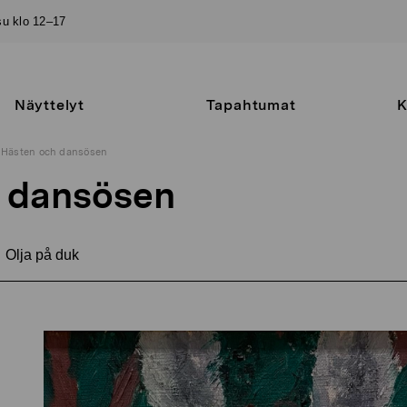
–su klo 12–17
Näyttelyt
Tapahtumat
K
Hästen och dansösen
 dansösen
Olja på duk