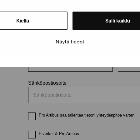
äätiö
Kiellä
Salli kaikki
Pysy ajantasalla näyttelyistä 
Näytä tiedot
Etunimi
Sukunimi
Sähköpostiosoite
Pro Artibus saa tallentaa tietoni yhteydenpitoa varten
Elverket & Pro Artibus