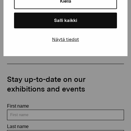
Kiellä
+358 (0)50 371 6339
Salli kaikki
Näytä tiedot
Contact us
Stay up-to-date on our
exhibitions and events
First name
Last name