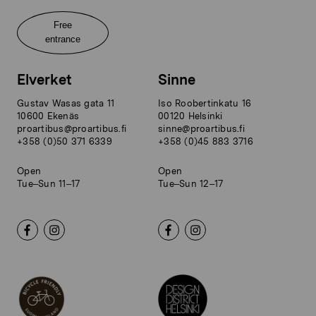
Free
entrance
Elverket
Sinne
Gustav Wasas gata 11
Iso Roobertinkatu 16
10600 Ekenäs
00120 Helsinki
proartibus@proartibus.fi
sinne@proartibus.fi
+358 (0)50 371 6339
+358 (0)45 883 3716
Open
Open
Tue–Sun 11–17
Tue–Sun 12–17