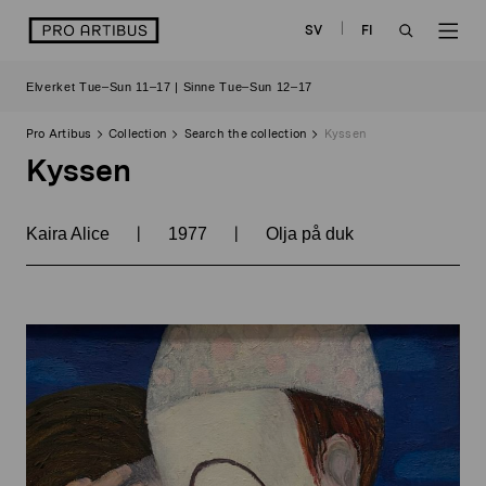
Skip
logo
SV
FI
to
OPEN
OP
content
Elverket Tue–Sun 11–17 | Sinne Tue–Sun 12–17
SEARCH
NAV
Pro Artibus
Collection
Search the collection
Kyssen
Kyssen
|
|
Kaira Alice
1977
Olja på duk