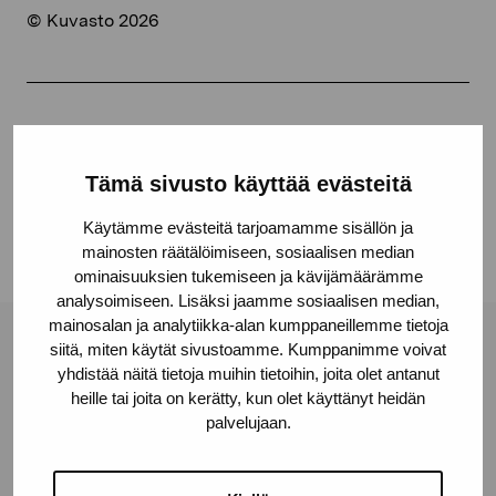
© Kuvasto 2026
Share:
Facebook
Tämä sivusto käyttää evästeitä
Linkedin
Käytämme evästeitä tarjoamamme sisällön ja
mainosten räätälöimiseen, sosiaalisen median
ominaisuuksien tukemiseen ja kävijämäärämme
analysoimiseen. Lisäksi jaamme sosiaalisen median,
mainosalan ja analytiikka-alan kumppaneillemme tietoja
siitä, miten käytät sivustoamme. Kumppanimme voivat
Pro Artibus Foundation
yhdistää näitä tietoja muihin tietoihin, joita olet antanut
heille tai joita on kerätty, kun olet käyttänyt heidän
palvelujaan.
Gustav Wasas gata 11
10600 Ekenäs
proartibus@proartibus.fi