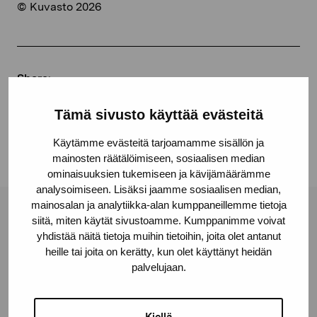
© Kuvasto 2026
Share:
Facebook
Tämä sivusto käyttää evästeitä
Linkedin
Käytämme evästeitä tarjoamamme sisällön ja
mainosten räätälöimiseen, sosiaalisen median
ominaisuuksien tukemiseen ja kävijämäärämme
analysoimiseen. Lisäksi jaamme sosiaalisen median,
mainosalan ja analytiikka-alan kumppaneillemme tietoja
Pro Artibus Foundation
siitä, miten käytät sivustoamme. Kumppanimme voivat
yhdistää näitä tietoja muihin tietoihin, joita olet antanut
heille tai joita on kerätty, kun olet käyttänyt heidän
palvelujaan.
Gustav Wasas gata 11
10600 Ekenäs
proartibus@proartibus.fi
Kiellä