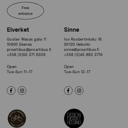
Free
entrance
Elverket
Sinne
Gustav Wasas gata 11
Iso Roobertinkatu 16
10600 Ekenäs
00120 Helsinki
proartibus@proartibus.fi
sinne@proartibus.fi
+358 (0)50 371 6339
+358 (0)45 883 3716
Open
Open
Tue–Sun 11–17
Tue–Sun 12–17