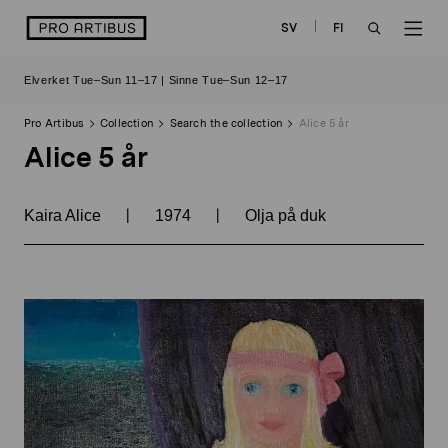
Skip
logo
SV
FI
to
OPEN
OP
content
Elverket Tue–Sun 11–17 | Sinne Tue–Sun 12–17
SEARCH
NAV
Pro Artibus
Collection
Search the collection
Alice 5 år
Alice 5 år
|
|
Kaira Alice
1974
Olja på duk