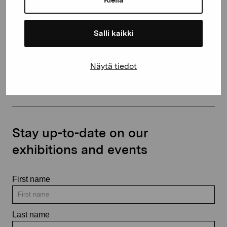
+358 (0)50 371 6339
Salli kaikki
Näytä tiedot
Contact us
Stay up-to-date on our
exhibitions and events
First name
Last name