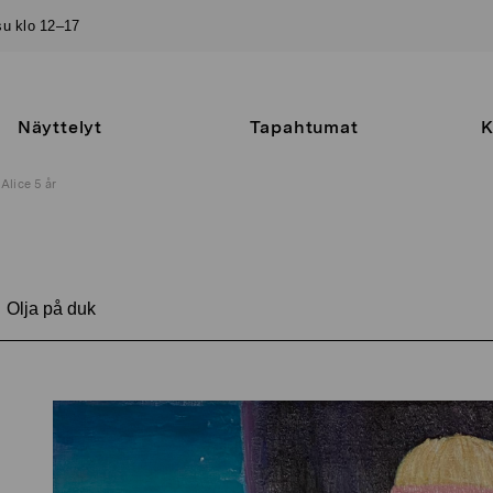
–su klo 12–17
Näyttelyt
Tapahtumat
K
Alice 5 år
Olja på duk