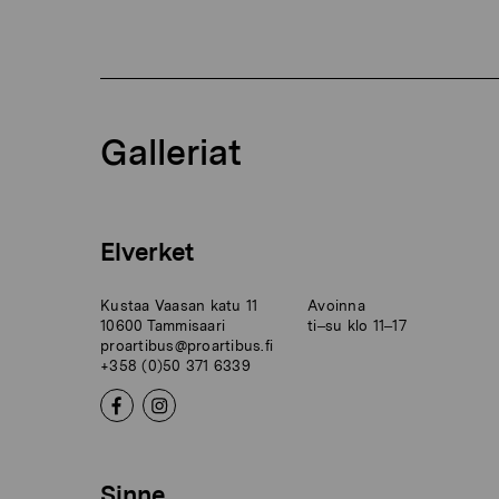
Galleriat
Elverket
Kustaa Vaasan katu 11
Avoinna
10600 Tammisaari
ti–su klo 11–17
proartibus@proartibus.fi
+358 (0)50 371 6339
Sinne