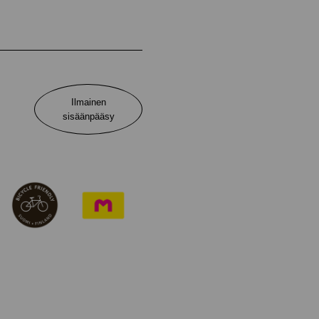
Ilmainen
sisäänpääsy