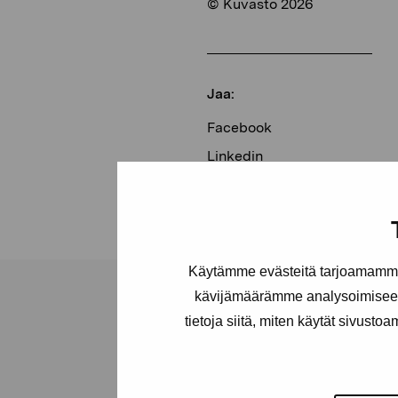
© Kuvasto 2026
Jaa:
Facebook
Linkedin
Käytämme evästeitä tarjoamamme 
kävijämäärämme analysoimiseen
tietoja siitä, miten käytät sivusto
Pro Artibus -s