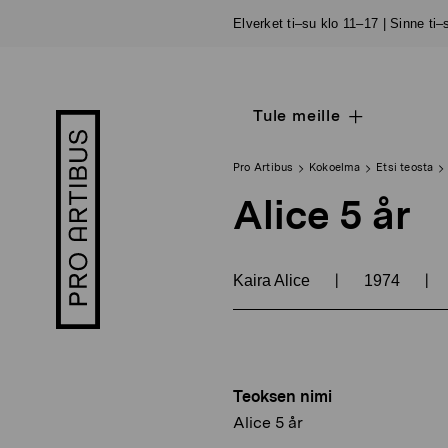
Siirry
Elverket ti–su klo 11–17 | Sinne ti
sisältöön
Tule meille
Open
Pro
sub
Artibus
navigation
logo
Pro Artibus
Kokoelma
Etsi teosta
Alice 5 år
|
|
Kaira Alice
1974
Teoksen nimi
Alice 5 år