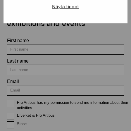
Näytä tiedot
Stay up-to-date on our
exhibitions and events
First name
Last name
Email
Pro Artibus has my permission to send me information about their
activities
Elverket & Pro Artibus
Sinne