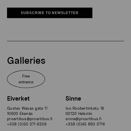
SUBSCRIBE TO NEWSLETTER
Galleries
Free
entrance
Elverket
Sinne
Gustav Wasas gata 11
Iso Roobertinkatu 16
10600 Ekenäs
00120 Helsinki
proartibus@proartibus.fi
sinne@proartibus.fi
+358 (0)50 371 6339
+358 (0)45 883 3716