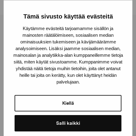
Tämä sivusto käyttää evästeitä
Käytämme evästeitä tarjoamamme sisällön ja
Pro Artibus Foundation
mainosten räätälöimiseen, sosiaalisen median
ominaisuuksien tukemiseen ja kävijämäärämme
analysoimiseen. Lisäksi jaamme sosiaalisen median,
Gustav Wasas gata 11
mainosalan ja analytiikka-alan kumppaneillemme tietoja
10600 Ekenäs
siitä, miten käytät sivustoamme. Kumppanimme voivat
proartibus@proartibus.fi
yhdistää näitä tietoja muihin tietoihin, joita olet antanut
+358 (0)50 371 6339
heille tai joita on kerätty, kun olet käyttänyt heidän
palvelujaan.
Kiellä
Contact us
Salli kaikki