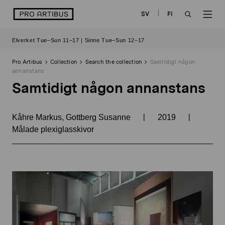
Skip
logo
SV
FI
to
OPEN
OP
content
Elverket Tue–Sun 11–17 | Sinne Tue–Sun 12–17
SEARCH
NAV
Pro Artibus
Collection
Search the collection
Samtidigt någon
annanstans
Samtidigt någon annanstans
|
|
Kåhre Markus, Gottberg Susanne
2019
Målade plexiglasskivor