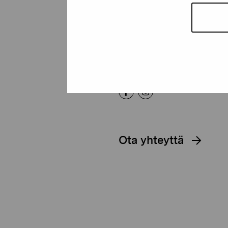
Kustaa Vaasan katu 11
10600 Tammisaari
proartibus@proartibus.fi
+358 (0)50 371 6339
Ota yhteyttä