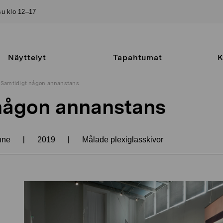
–su klo 12–17
Näyttelyt
Tapahtumat
K
Samtidigt någon annanstans
någon annanstans
|
|
anne
2019
Målade plexiglasskivor