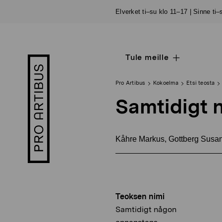
Siirry
Elverket ti–su klo 11–17 | Sinne ti
sisältöön
Tule meille
Open
Pro
sub
Artibus
navigation
logo
Pro Artibus
Kokoelma
Etsi teosta
Samtidigt 
Kåhre Markus, Gottberg Sus
Teoksen nimi
Samtidigt någon