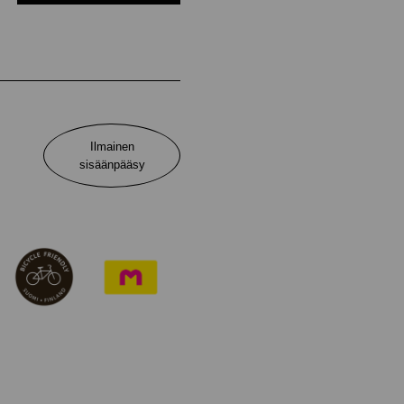
Ilmainen
sisäänpääsy