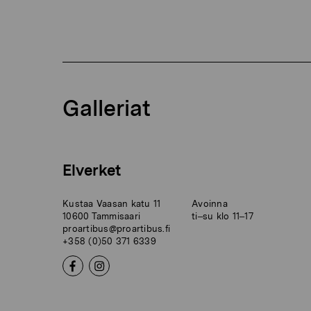
Galleriat
Elverket
Kustaa Vaasan katu 11
Avoinna
10600 Tammisaari
ti–su klo 11–17
proartibus@proartibus.fi
+358 (0)50 371 6339