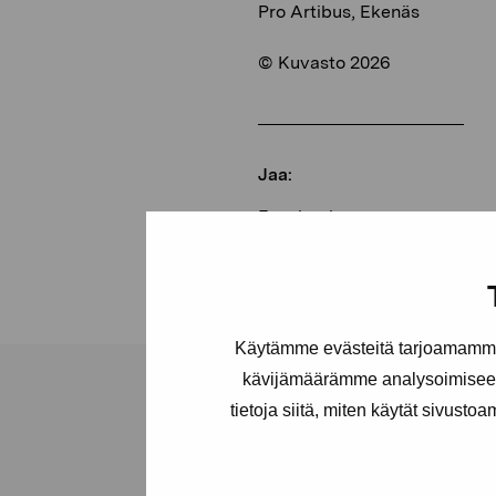
Pro Artibus, Ekenäs
© Kuvasto 2026
Jaa:
Facebook
Linkedin
Käytämme evästeitä tarjoamamme 
kävijämäärämme analysoimiseen
tietoja siitä, miten käytät sivusto
Pro Artibus -s