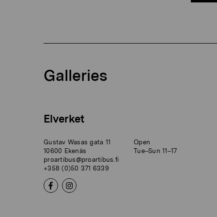
Galleries
Elverket
Gustav Wasas gata 11
Open
10600 Ekenäs
Tue–Sun 11–17
proartibus@proartibus.fi
+358 (0)50 371 6339