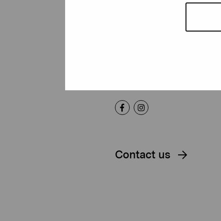
Foundation
Gustav Wasas gata 11
10600 Ekenäs
proartibus@proartibus.fi
+358 (0)50 371 6339
Contact us