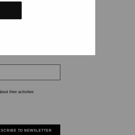
tions and events
e
out their activities
SCRIBE TO NEWSLETTER