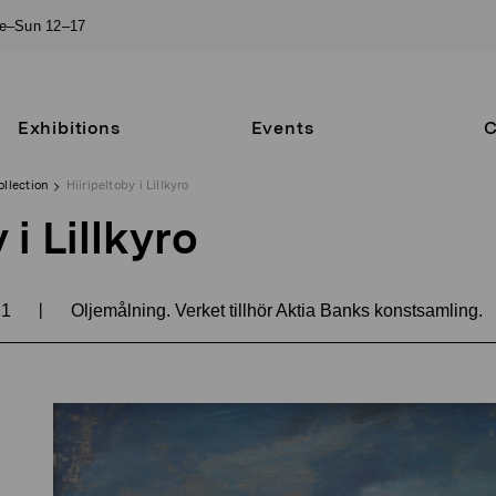
ue–Sun 12–17
Exhibitions
Events
C
ollection
Hiiripeltoby i Lillkyro
 i Lillkyro
|
21
Oljemålning. Verket tillhör Aktia Banks konstsamling.