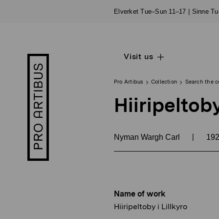
Skip
Elverket Tue–Sun 11–17 | Sinne T
to
content
Visit us
Open
Pro
sub
Artibus
navigation
logo
Pro Artibus
Collection
Search the c
Hiiripeltoby
|
Nyman Wargh Carl
19
Name of work
Hiiripeltoby i Lillkyro