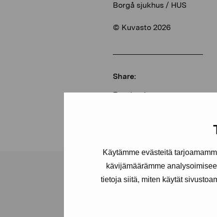
Borgå sjukhus / HUS
© Kuvasto 2026
Share:
Facebook
Linkedin
Käytämme evästeitä tarjoamamme 
kävijämäärämme analysoimiseen
tietoja siitä, miten käytät sivusto
Pro Artibus