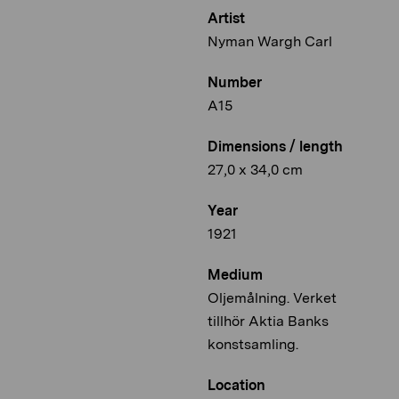
Artist
Nyman Wargh Carl
Number
A15
Dimensions / length
27,0 x 34,0 cm
Year
1921
Medium
Oljemålning. Verket
tillhör Aktia Banks
konstsamling.
Location