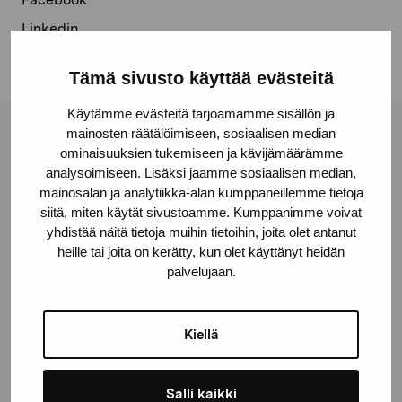
Linkedin
Tämä sivusto käyttää evästeitä
Käytämme evästeitä tarjoamamme sisällön ja
mainosten räätälöimiseen, sosiaalisen median
Pro Artibus -säätiö
ominaisuuksien tukemiseen ja kävijämäärämme
analysoimiseen. Lisäksi jaamme sosiaalisen median,
mainosalan ja analytiikka-alan kumppaneillemme tietoja
Kustaa Vaasan katu 11
siitä, miten käytät sivustoamme. Kumppanimme voivat
10600 Tammisaari
yhdistää näitä tietoja muihin tietoihin, joita olet antanut
heille tai joita on kerätty, kun olet käyttänyt heidän
proartibus@proartibus.fi
palvelujaan.
+358 (0)50 371 6339
Kiellä
Ota yhteyttä
Salli kaikki