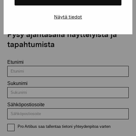
Näytä tiedot
Pysy ajantasalla näyttelyistä ja
tapahtumista
Etunimi
Sukunimi
Sähköpostiosoite
Pro Artibus saa tallentaa tietoni yhteydenpitoa varten