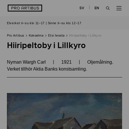
Siirry
logo
SV
EN
sisältöön
OPEN
OP
Elverket ti–su klo 11–17 | Sinne ti–su klo 12–17
SEARCH
NAV
Pro Artibus
Kokoelma
Etsi teosta
Hiiripeltoby i Lillkyro
Hiiripeltoby i Lillkyro
|
|
Nyman Wargh Carl
1921
Oljemålning.
Verket tillhör Aktia Banks konstsamling.