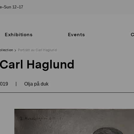
ue–Sun 12–17
Exhibitions
Events
C
ollection
Porträtt av Carl Haglund
 Carl Haglund
|
019
Olja på duk