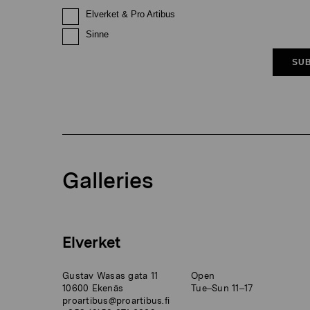
Elverket & Pro Artibus
Sinne
SUB
Galleries
Elverket
Gustav Wasas gata 11
Open
10600 Ekenäs
Tue–Sun 11–17
proartibus@proartibus.fi