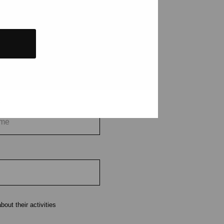
tions and events
e
out their activities