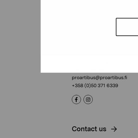
Pro Artibus
Foundation
Gustav Wasas gata 11
10600 Ekenäs
proartibus@proartibus.fi
+358 (0)50 371 6339
Contact us