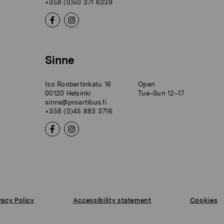
+358 (0)50 371 6339
Sinne
Iso Roobertinkatu 16
Open
00120 Helsinki
Tue–Sun 12–17
sinne@proartibus.fi
+358 (0)45 883 3716
vacy Policy
Accessibility statement
Cookies