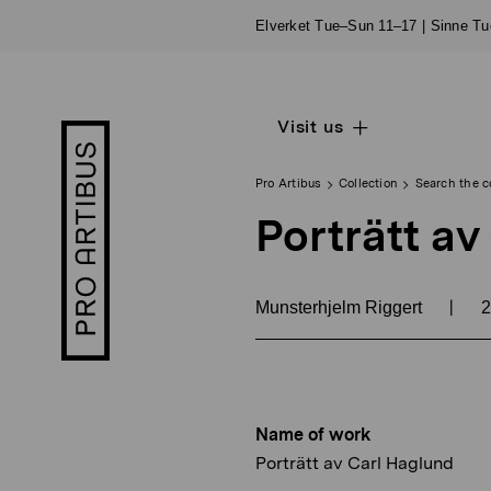
Skip
Elverket Tue–Sun 11–17 | Sinne T
to
content
Visit us
Open
Pro
sub
Artibus
navigation
logo
Pro Artibus
Collection
Search the c
Porträtt av
|
Munsterhjelm Riggert
2
Name of work
Porträtt av Carl Haglund