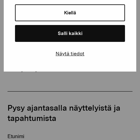
Kustaa Vaasan katu 11
Kiellä
10600 Tammisaari
proartibus@proartibus.fi
+358 (0)50 371 6339
Salli kaikki
Näytä tiedot
Ota yhteyttä
Pysy ajantasalla näyttelyistä ja
tapahtumista
Etunimi