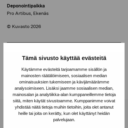
Deponointipaikka
Pro Artibus, Ekenäs
© Kuvasto 2026
Jaa:
Tämä sivusto käyttää evästeitä
Facebook
Käytämme evästeitä tarjoamamme sisällön ja
Linkedin
mainosten räätälöimiseen, sosiaalisen median
ominaisuuksien tukemiseen ja kävijämäärämme
analysoimiseen. Lisäksi jaamme sosiaalisen median,
mainosalan ja analytiikka-alan kumppaneillemme tietoja
siitä, miten käytät sivustoamme. Kumppanimme voivat
yhdistää näitä tietoja muihin tietoihin, joita olet antanut
Pro Artibus -säätiö
heille tai joita on kerätty, kun olet käyttänyt heidän
palvelujaan.