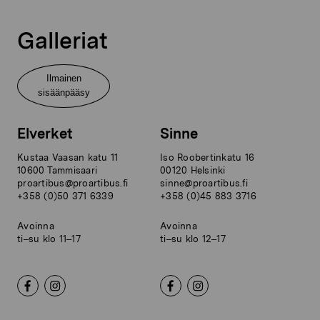
Galleriat
Ilmainen
sisäänpääsy
Elverket
Sinne
Kustaa Vaasan katu 11
Iso Roobertinkatu 16
10600 Tammisaari
00120 Helsinki
proartibus@proartibus.fi
sinne@proartibus.fi
+358 (0)50 371 6339
+358 (0)45 883 3716
Avoinna
Avoinna
ti–su klo 11–17
ti–su klo 12–17