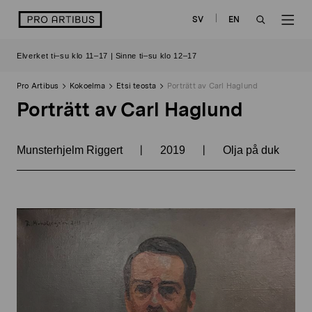
Siirry
logo
SV
EN
sisältöön
OPEN
OP
Elverket ti–su klo 11–17 | Sinne ti–su klo 12–17
SEARCH
NAV
Pro Artibus
Kokoelma
Etsi teosta
Porträtt av Carl Haglund
Porträtt av Carl Haglund
|
|
Munsterhjelm Riggert
2019
Olja på duk