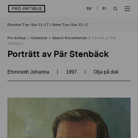
Skip
logo
SV
FI
to
OPEN
OP
content
Elverket Tue–Sun 11–17 | Sinne Tue–Sun 12–17
SEARCH
NAV
Pro Artibus
Collection
Search the collection
Porträtt av Pär
Stenbäck
Porträtt av Pär Stenbäck
|
|
Ehrnrooth Johanna
1997
Olja på duk