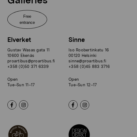
Free
entrance
Elverket
Sinne
Gustav Wasas gata 11
Iso Roobertinkatu 16
10600 Ekenäs
00120 Helsinki
proartibus@proartibus.fi
sinne@proartibus.fi
+358 (0)50 371 6339
+358 (0)45 883 3716
Open
Open
Tue–Sun 11–17
Tue–Sun 12–17