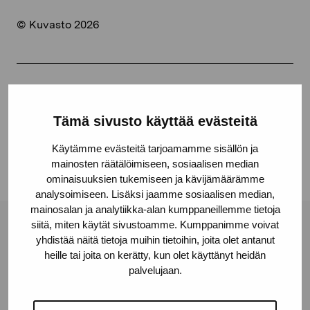
© Kuvasto 2026
Share:
Tämä sivusto käyttää evästeitä
Facebook
Linkedin
Käytämme evästeitä tarjoamamme sisällön ja
mainosten räätälöimiseen, sosiaalisen median
ominaisuuksien tukemiseen ja kävijämäärämme
analysoimiseen. Lisäksi jaamme sosiaalisen median,
mainosalan ja analytiikka-alan kumppaneillemme tietoja
siitä, miten käytät sivustoamme. Kumppanimme voivat
Pro Artibus Foundation
yhdistää näitä tietoja muihin tietoihin, joita olet antanut
heille tai joita on kerätty, kun olet käyttänyt heidän
palvelujaan.
Gustav Wasas gata 11
10600 Ekenäs