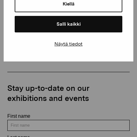
proartibus@proartibus.fi
Kiellä
+358 (0)50 371 6339
Salli kaikki
Näytä tiedot
Contact us
Stay up-to-date on our
exhibitions and events
First name