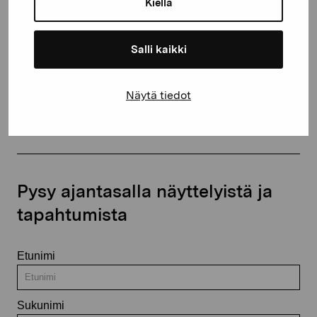
Kiellä
+358 (0)50 371 6339
Salli kaikki
Näytä tiedot
Ota yhteyttä
Pysy ajantasalla näyttelyistä ja
tapahtumista
Etunimi
Sukunimi