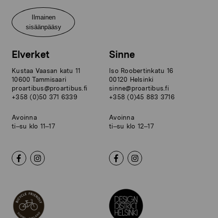
Ilmainen
sisäänpääsy
Elverket
Sinne
Kustaa Vaasan katu 11
Iso Roobertinkatu 16
10600 Tammisaari
00120 Helsinki
proartibus@proartibus.fi
sinne@proartibus.fi
+358 (0)50 371 6339
+358 (0)45 883 3716
Avoinna
Avoinna
ti–su klo 11–17
ti–su klo 12–17