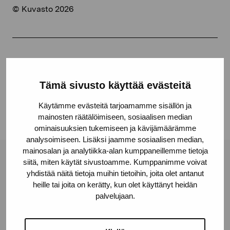
© Kuvasto 2026
Jaa:
Facebook
Tämä sivusto käyttää evästeitä
Linkedin
Käytämme evästeitä tarjoamamme sisällön ja
mainosten räätälöimiseen, sosiaalisen median
ominaisuuksien tukemiseen ja kävijämäärämme
analysoimiseen. Lisäksi jaamme sosiaalisen median,
mainosalan ja analytiikka-alan kumppaneillemme tietoja
siitä, miten käytät sivustoamme. Kumppanimme voivat
Pro Artibus -säätiö
yhdistää näitä tietoja muihin tietoihin, joita olet antanut
heille tai joita on kerätty, kun olet käyttänyt heidän
palvelujaan.
Kustaa Vaasan katu 11
10600 Tammisaari
proartibus@proartibus.fi