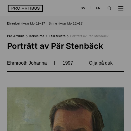
Siirry
logo
SV
EN
sisältöön
OPEN
OP
Elverket ti–su klo 11–17 | Sinne ti–su klo 12–17
SEARCH
NAV
Pro Artibus
Kokoelma
Etsi teosta
Porträtt av Pär Stenbäck
Porträtt av Pär Stenbäck
|
|
Ehrnrooth Johanna
1997
Olja på duk