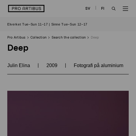
Skip
logo
SV
FI
to
OPEN
OP
content
Elverket Tue–Sun 11–17 | Sinne Tue–Sun 12–17
SEARCH
NAV
Pro Artibus
Collection
Search the collection
Deep
Deep
|
|
Julin Elina
2009
Fotografi på aluminium