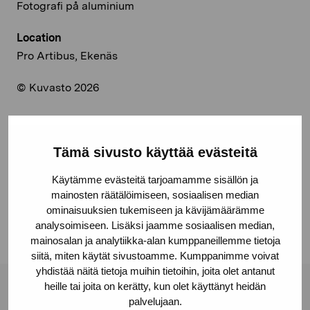
Fotografi på aluminium
Location
Pro Artibus, Ekenäs
© Kuvasto 2026
Tämä sivusto käyttää evästeitä
Share:
Käytämme evästeitä tarjoamamme sisällön ja
Facebook
mainosten räätälöimiseen, sosiaalisen median
Linkedin
ominaisuuksien tukemiseen ja kävijämäärämme
analysoimiseen. Lisäksi jaamme sosiaalisen median,
mainosalan ja analytiikka-alan kumppaneillemme tietoja
siitä, miten käytät sivustoamme. Kumppanimme voivat
yhdistää näitä tietoja muihin tietoihin, joita olet antanut
heille tai joita on kerätty, kun olet käyttänyt heidän
Pro Artibus Foundation
palvelujaan.