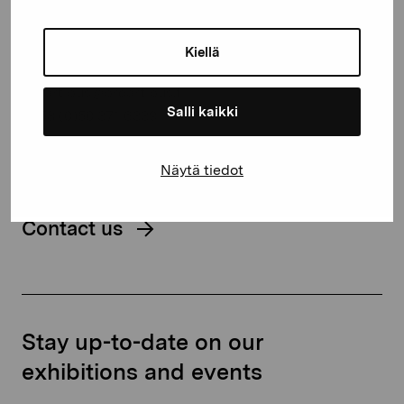
Gustav Wasas gata 11
Kiellä
10600 Ekenäs
proartibus@proartibus.fi
Salli kaikki
+358 (0)50 371 6339
Näytä tiedot
Contact us
Stay up-to-date on our
exhibitions and events