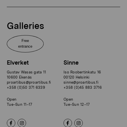
Galleries
Free
entrance
Elverket
Sinne
Gustav Wasas gata 11
Iso Roobertinkatu 16
10600 Ekenäs
00120 Helsinki
proartibus@proartibus.fi
sinne@proartibus.fi
+358 (0)50 371 6339
+358 (0)45 883 3716
Open
Open
Tue–Sun 11–17
Tue–Sun 12–17