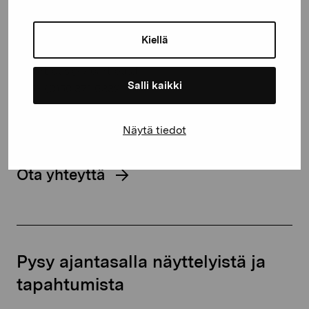
Kustaa Vaasan katu 11
Kiellä
10600 Tammisaari
proartibus@proartibus.fi
Salli kaikki
+358 (0)50 371 6339
Näytä tiedot
Ota yhteyttä
Pysy ajantasalla näyttelyistä ja
tapahtumista