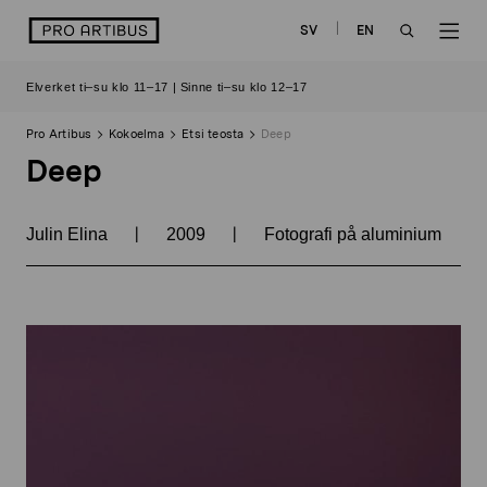
Siirry
logo
SV
EN
sisältöön
OPEN
OP
Elverket ti–su klo 11–17 | Sinne ti–su klo 12–17
SEARCH
NAV
Pro Artibus
Kokoelma
Etsi teosta
Deep
Deep
|
|
Julin Elina
2009
Fotografi på aluminium