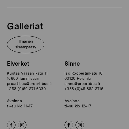
Galleriat
Ilmainen
sisäänpääsy
Elverket
Sinne
Kustaa Vaasan katu 11
Iso Roobertinkatu 16
10600 Tammisaari
00120 Helsinki
proartibus@proartibus.fi
sinne@proartibus.fi
+358 (0)50 371 6339
+358 (0)45 883 3716
Avoinna
Avoinna
ti–su klo 11–17
ti–su klo 12–17