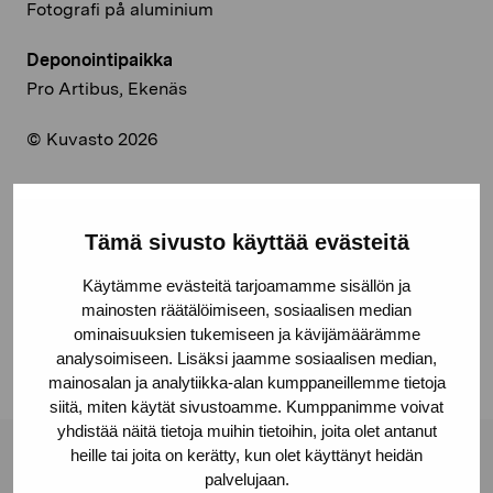
Fotografi på aluminium
Deponointipaikka
Pro Artibus, Ekenäs
© Kuvasto 2026
Tämä sivusto käyttää evästeitä
Jaa:
Käytämme evästeitä tarjoamamme sisällön ja
Facebook
mainosten räätälöimiseen, sosiaalisen median
Linkedin
ominaisuuksien tukemiseen ja kävijämäärämme
analysoimiseen. Lisäksi jaamme sosiaalisen median,
mainosalan ja analytiikka-alan kumppaneillemme tietoja
siitä, miten käytät sivustoamme. Kumppanimme voivat
yhdistää näitä tietoja muihin tietoihin, joita olet antanut
heille tai joita on kerätty, kun olet käyttänyt heidän
Pro Artibus -säätiö
palvelujaan.