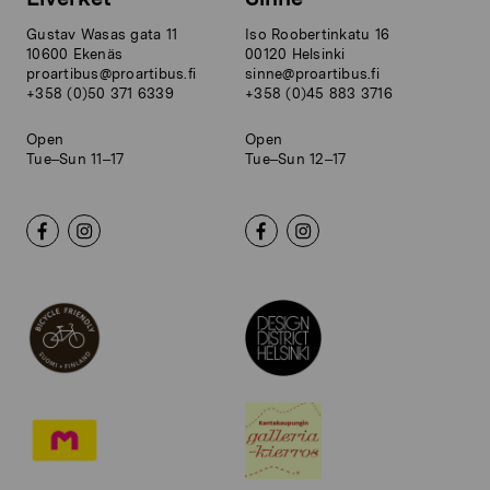
Gustav Wasas gata 11
Iso Roobertinkatu 16
10600 Ekenäs
00120 Helsinki
proartibus@proartibus.fi
sinne@proartibus.fi
+358 (0)50 371 6339
+358 (0)45 883 3716
Open
Open
Tue–Sun 11–17
Tue–Sun 12–17