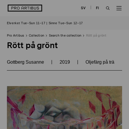
Skip
logo
SV
FI
to
OPEN
OP
content
Elverket Tue–Sun 11–17 | Sinne Tue–Sun 12–17
SEARCH
NAV
Pro Artibus
Collection
Search the collection
Rött på grönt
Rött på grönt
|
|
Gottberg Susanne
2019
Oljefärg på trä