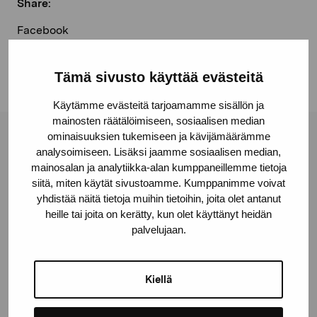
Share:
Facebook
Linkedin
Tämä sivusto käyttää evästeitä
Käytämme evästeitä tarjoamamme sisällön ja
mainosten räätälöimiseen, sosiaalisen median
ominaisuuksien tukemiseen ja kävijämäärämme
Pro Artibus Foundation
analysoimiseen. Lisäksi jaamme sosiaalisen median,
mainosalan ja analytiikka-alan kumppaneillemme tietoja
siitä, miten käytät sivustoamme. Kumppanimme voivat
Gustav Wasas gata 11
yhdistää näitä tietoja muihin tietoihin, joita olet antanut
10600 Ekenäs
heille tai joita on kerätty, kun olet käyttänyt heidän
palvelujaan.
proartibus@proartibus.fi
+358 (0)50 371 6339
Kiellä