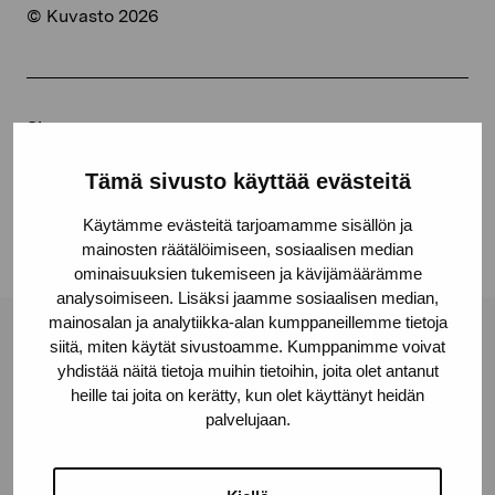
© Kuvasto 2026
Share:
Facebook
Tämä sivusto käyttää evästeitä
Linkedin
Käytämme evästeitä tarjoamamme sisällön ja
mainosten räätälöimiseen, sosiaalisen median
ominaisuuksien tukemiseen ja kävijämäärämme
analysoimiseen. Lisäksi jaamme sosiaalisen median,
mainosalan ja analytiikka-alan kumppaneillemme tietoja
siitä, miten käytät sivustoamme. Kumppanimme voivat
Pro Artibus Foundation
yhdistää näitä tietoja muihin tietoihin, joita olet antanut
heille tai joita on kerätty, kun olet käyttänyt heidän
palvelujaan.
Gustav Wasas gata 11
10600 Ekenäs
proartibus@proartibus.fi