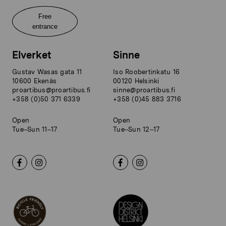
Free
entrance
Elverket
Sinne
Gustav Wasas gata 11
Iso Roobertinkatu 16
10600 Ekenäs
00120 Helsinki
proartibus@proartibus.fi
sinne@proartibus.fi
+358 (0)50 371 6339
+358 (0)45 883 3716
Open
Open
Tue–Sun 11–17
Tue–Sun 12–17