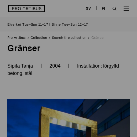
Skip
logo
SV
FI
to
OPEN
OP
content
Elverket Tue–Sun 11–17 | Sinne Tue–Sun 12–17
SEARCH
NAV
Pro Artibus
Collection
Search the collection
Gränser
Gränser
|
|
Sipilä Tanja
2004
Installation; förgylld
betong, stål