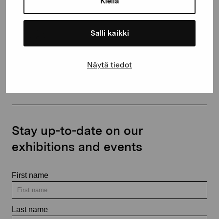
Kiellä
+358 (0)50 371 6339
Salli kaikki
Näytä tiedot
Contact us
Stay up-to-date on our
exhibitions and events
First name
Last name