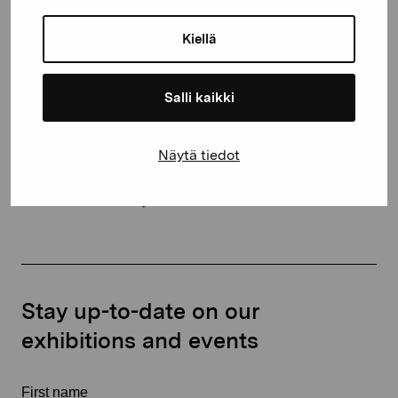
Gustav Wasas gata 11
Kiellä
10600 Ekenäs
proartibus@proartibus.fi
+358 (0)50 371 6339
Salli kaikki
Näytä tiedot
Contact us
Stay up-to-date on our
exhibitions and events
First name