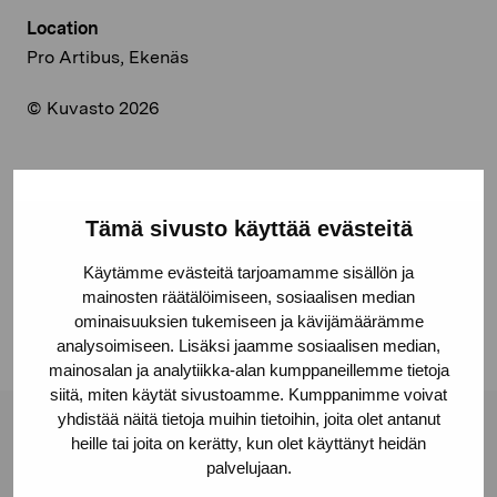
Location
Pro Artibus, Ekenäs
© Kuvasto 2026
Share:
Tämä sivusto käyttää evästeitä
Facebook
Käytämme evästeitä tarjoamamme sisällön ja
mainosten räätälöimiseen, sosiaalisen median
Linkedin
ominaisuuksien tukemiseen ja kävijämäärämme
analysoimiseen. Lisäksi jaamme sosiaalisen median,
mainosalan ja analytiikka-alan kumppaneillemme tietoja
siitä, miten käytät sivustoamme. Kumppanimme voivat
yhdistää näitä tietoja muihin tietoihin, joita olet antanut
Pro Artibus Foundation
heille tai joita on kerätty, kun olet käyttänyt heidän
palvelujaan.