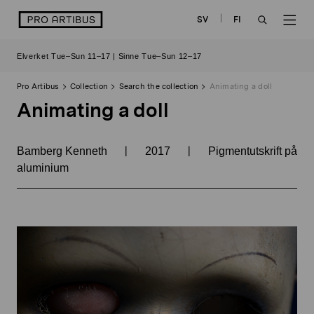
Skip
logo
SV
FI
to
OPEN
OP
content
Elverket Tue–Sun 11–17 | Sinne Tue–Sun 12–17
SEARCH
NAV
Pro Artibus
Collection
Search the collection
Animating a doll
Animating a doll
|
|
Bamberg Kenneth
2017
Pigmentutskrift på
aluminium