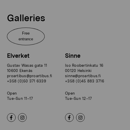
Galleries
Free
entrance
Elverket
Sinne
Gustav Wasas gata 11
Iso Roobertinkatu 16
10600 Ekenäs
00120 Helsinki
proartibus@proartibus.fi
sinne@proartibus.fi
+358 (0)50 371 6339
+358 (0)45 883 3716
Open
Open
Tue–Sun 11–17
Tue–Sun 12–17