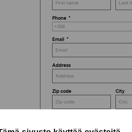
Phone
*
Email
*
Address
Zip code
City
CAPTCHA
Tämä sivusto käyttää evästeitä