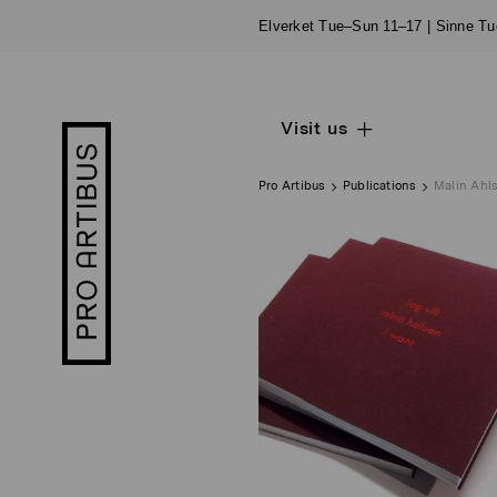
Skip
Elverket Tue–Sun 11–17 | Sinne T
to
content
Visit us
Open
Pro
sub
Artibus
navigation
logo
Pro Artibus
Publications
Malin Ahls