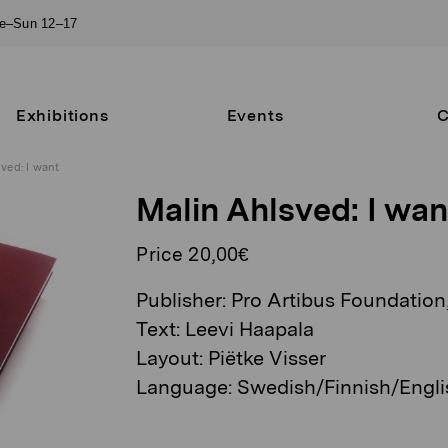
ue–Sun 12–17
Exhibitions
Events
C
ved: I want
Malin Ahlsved: I wan
Price 20,00€
Publisher: Pro Artibus Foundation
Text: Leevi Haapala
Layout: Piëtke Visser
Language: Swedish/Finnish/Engli