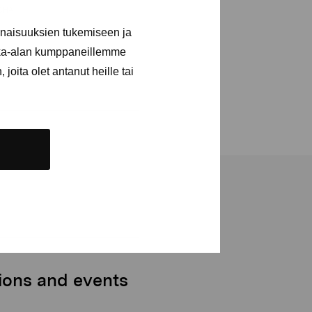
inaisuuksien tukemiseen ja
kka-alan kumppaneillemme
joita olet antanut heille tai
tions and events