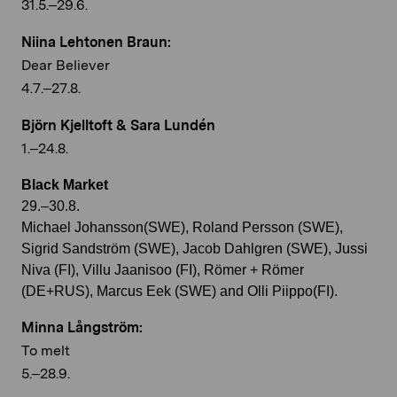
31.5.–29.6.
Niina Lehtonen Braun:
Dear Believer
4.7.–27.8.
Björn Kjelltoft & Sara Lundén
1.–24.8.
Black Market
29.–30.8.
Michael Johansson(SWE), Roland Persson (SWE),
Sigrid Sandström (SWE), Jacob Dahlgren (SWE), Jussi
Niva (FI), Villu Jaanisoo (FI), Römer + Römer
(DE+RUS), Marcus Eek (SWE) and Olli Piippo(FI).
Minna Långström:
To melt
5.–28.9.