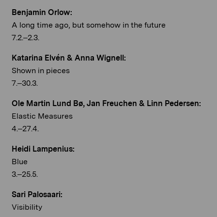
Benjamin Orlow:
A long time ago, but somehow in the future
7.2.–2.3.
Katarina Elvén & Anna Wignell:
Shown in pieces
7.–30.3.
Ole Martin Lund Bø, Jan Freuchen & Linn Pedersen:
Elastic Measures
4.–27.4.
Heidi Lampenius:
Blue
3.–25.5.
Sari Palosaari:
Visibility