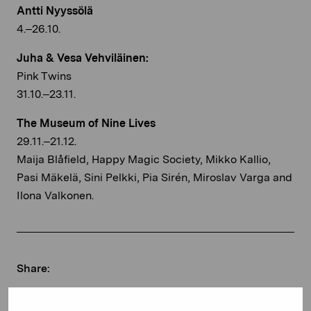
Antti Nyyssölä
4.–26.10.
Juha & Vesa Vehviläinen:
Pink Twins
31.10.–23.11.
The Museum of Nine Lives
29.11.–21.12.
Maija Blåfield, Happy Magic Society, Mikko Kallio,
Pasi Mäkelä, Sini Pelkki, Pia Sirén, Miroslav Varga and
Ilona Valkonen.
Share:
Facebook