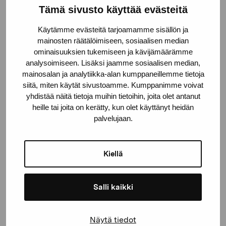
Linkedin
Tämä sivusto käyttää evästeitä
Käytämme evästeitä tarjoamamme sisällön ja
mainosten räätälöimiseen, sosiaalisen median
Current exhibitions
ominaisuuksien tukemiseen ja kävijämäärämme
analysoimiseen. Lisäksi jaamme sosiaalisen median,
mainosalan ja analytiikka-alan kumppaneillemme tietoja
siitä, miten käytät sivustoamme. Kumppanimme voivat
Elverket
Free entrance
yhdistää näitä tietoja muihin tietoihin, joita olet antanut
heille tai joita on kerätty, kun olet käyttänyt heidän
Open
Tue–Sun 11–17
palvelujaan.
Kiellä
Sinne
Open
Tue–Sun 12–17
Salli kaikki
Näytä tiedot