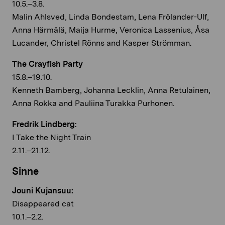
10.5.–3.8.
Malin Ahlsved, Linda Bondestam, Lena Frölander-Ulf,
Anna Härmälä, Maija Hurme, Veronica Lassenius, Åsa
Lucander, Christel Rönns and Kasper Strömman.
The Crayfish Party
15.8.–19.10.
Kenneth Bamberg, Johanna Lecklin, Anna Retulainen,
Anna Rokka and Pauliina Turakka Purhonen.
Fredrik Lindberg:
I Take the Night Train
2.11.–21.12.
Sinne
Jouni Kujansuu:
Disappeared cat
10.1.–2.2.