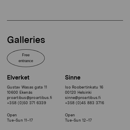
Galleries
Free
entrance
Elverket
Sinne
Gustav Wasas gata 11
Iso Roobertinkatu 16
10600 Ekenäs
00120 Helsinki
proartibus@proartibus.fi
sinne@proartibus.fi
+358 (0)50 371 6339
+358 (0)45 883 3716
Open
Open
Tue–Sun 11–17
Tue–Sun 12–17