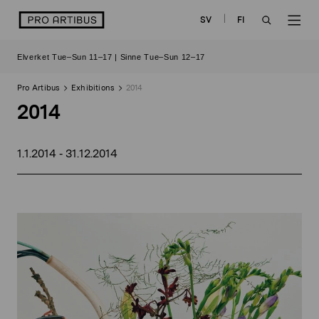
Skip
logo
SV
FI
to
OPEN
OP
content
Elverket Tue–Sun 11–17 | Sinne Tue–Sun 12–17
SEARCH
NAV
Pro Artibus
Exhibitions
2014
2014
1.1.2014
31.12.2014
-