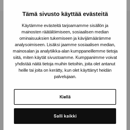
Tämä sivusto käyttää evästeitä
Pro Artibus Foundation
Käytämme evästeitä tarjoamamme sisällön ja
mainosten räätälöimiseen, sosiaalisen median
ominaisuuksien tukemiseen ja kävijämäärämme
Gustav Wasas gata 11
analysoimiseen. Lisäksi jaamme sosiaalisen median,
mainosalan ja analytiikka-alan kumppaneillemme tietoja
10600 Ekenäs
siitä, miten käytät sivustoamme. Kumppanimme voivat
proartibus@proartibus.fi
yhdistää näitä tietoja muihin tietoihin, joita olet antanut
+358 (0)50 371 6339
heille tai joita on kerätty, kun olet käyttänyt heidän
palvelujaan.
Kiellä
Contact us
Salli kaikki