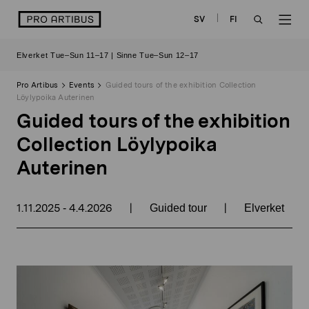
Skip
logo
SV
FI
to
OPEN
OP
content
Elverket Tue–Sun 11–17 | Sinne Tue–Sun 12–17
SEARCH
NAV
Pro Artibus
Events
Guided tours of the exhibition Collection
Löylypoika Auterinen
Guided tours of the exhibition
Collection Löylypoika
Auterinen
1.11.2025
4.4.2026
|
|
-
Guided tour
Elverket