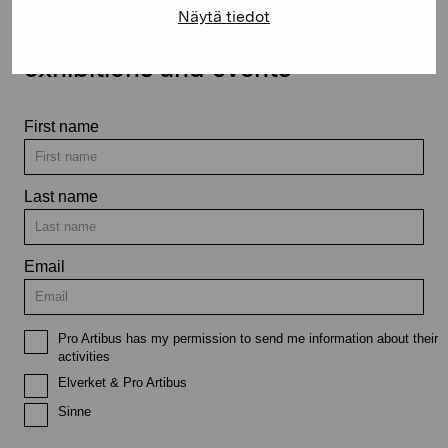
Näytä tiedot
Stay up-to-date on our
exhibitions and events
First name
Last name
Email
Pro Artibus has my permission to send me information about their
activities
Elverket & Pro Artibus
Sinne