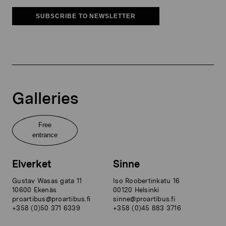
SUBSCRIBE TO NEWSLETTER
Galleries
Free
entrance
Elverket
Sinne
Gustav Wasas gata 11
Iso Roobertinkatu 16
10600 Ekenäs
00120 Helsinki
proartibus@proartibus.fi
sinne@proartibus.fi
+358 (0)50 371 6339
+358 (0)45 883 3716