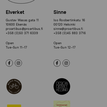
Elverket
Sinne
Gustav Wasas gata 11
Iso Roobertinkatu 16
10600 Ekenäs
00120 Helsinki
proartibus@proartibus.fi
sinne@proartibus.fi
+358 (0)50 371 6339
+358 (0)45 883 3716
Open
Open
Tue–Sun 11–17
Tue–Sun 12–17