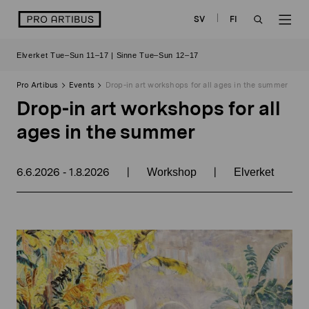
Skip
logo
SV
FI
to
OPEN
OP
content
Elverket Tue–Sun 11–17 | Sinne Tue–Sun 12–17
SEARCH
NAV
Pro Artibus
Events
Drop-in art workshops for all ages in the summer
Drop-in art workshops for all
ages in the summer
6.6.2026
1.8.2026
|
|
-
Workshop
Elverket