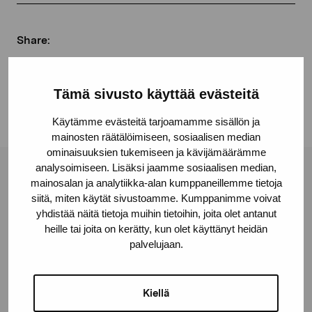
Share:
Facebook
Linkedin
Tämä sivusto käyttää evästeitä
Käytämme evästeitä tarjoamamme sisällön ja
mainosten räätälöimiseen, sosiaalisen median
ominaisuuksien tukemiseen ja kävijämäärämme
analysoimiseen. Lisäksi jaamme sosiaalisen median,
Pro Artibus Foundation
mainosalan ja analytiikka-alan kumppaneillemme tietoja
siitä, miten käytät sivustoamme. Kumppanimme voivat
yhdistää näitä tietoja muihin tietoihin, joita olet antanut
Gustav Wasas gata 11
heille tai joita on kerätty, kun olet käyttänyt heidän
palvelujaan.
10600 Ekenäs
proartibus@proartibus.fi
+358 (0)50 371 6339
Kiellä