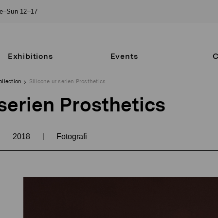
ue–Sun 12–17
Exhibitions
Events
C
ollection
Silicone ur serien Prosthetics
 serien Prosthetics
|
|
2018
Fotografi