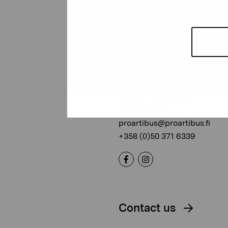
Pro Artibus
Foundation
Gustav Wasas gata 11
10600 Ekenäs
proartibus@proartibus.fi
+358 (0)50 371 6339
Contact us