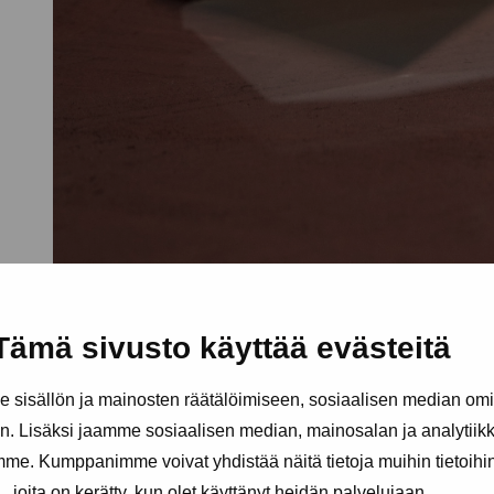
Tämä sivusto käyttää evästeitä
sisällön ja mainosten räätälöimiseen, sosiaalisen median om
. Lisäksi jaamme sosiaalisen median, mainosalan ja analytii
amme. Kumppanimme voivat yhdistää näitä tietoja muihin tietoihin, 
joita on kerätty, kun olet käyttänyt heidän palvelujaan.