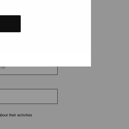
tions and events
e
out their activities