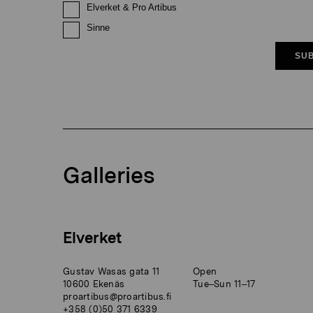
Elverket & Pro Artibus
Sinne
SUB
Galleries
Elverket
Gustav Wasas gata 11
Open
10600 Ekenäs
Tue–Sun 11–17
proartibus@proartibus.fi
+358 (0)50 371 6339