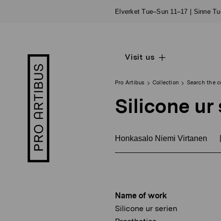
Skip
Elverket Tue–Sun 11–17 | Sinne T
to
content
Visit us
Open
Pro
sub
Artibus
navigation
logo
Pro Artibus
Collection
Search the c
Silicone ur
Honkasalo Niemi Virtanen
Name of work
Silicone ur serien