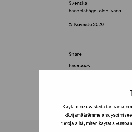
Svenska
handelshögskolan, Vasa
© Kuvasto 2026
Share:
Facebook
Linkedin
Käytämme evästeitä tarjoamamme 
kävijämäärämme analysoimiseen
tietoja siitä, miten käytät sivusto