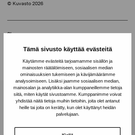
© Kuvasto 2026
Share:
Facebook
Tämä sivusto käyttää evästeitä
Linkedin
Käytämme evästeitä tarjoamamme sisällön ja
mainosten räätälöimiseen, sosiaalisen median
ominaisuuksien tukemiseen ja kävijämäärämme
analysoimiseen. Lisäksi jaamme sosiaalisen median,
mainosalan ja analytiikka-alan kumppaneillemme tietoja
Pro Artibus Foundation
siitä, miten käytät sivustoamme. Kumppanimme voivat
yhdistää näitä tietoja muihin tietoihin, joita olet antanut
heille tai joita on kerätty, kun olet käyttänyt heidän
palvelujaan.
Gustav Wasas gata 11
10600 Ekenäs
proartibus@proartibus.fi