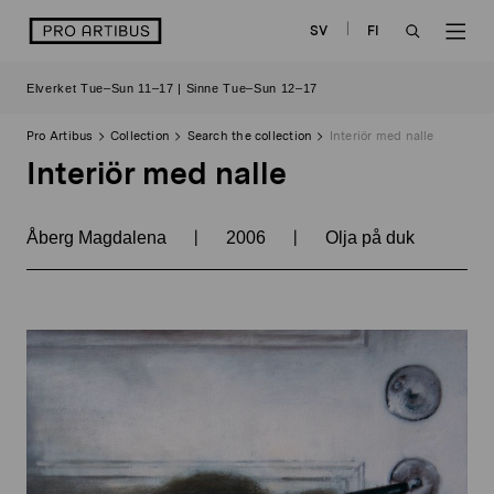
Skip
logo
SV
FI
to
OPEN
OP
content
Elverket Tue–Sun 11–17 | Sinne Tue–Sun 12–17
SEARCH
NAV
Pro Artibus
Collection
Search the collection
Interiör med nalle
Interiör med nalle
|
|
Åberg Magdalena
2006
Olja på duk