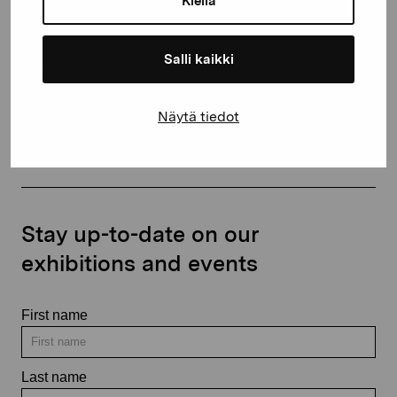
Kiellä
+358 (0)50 371 6339
Salli kaikki
Näytä tiedot
Contact us
Stay up-to-date on our
exhibitions and events
First name
Last name