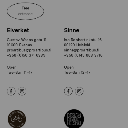
Free
entrance
Elverket
Sinne
Gustav Wasas gata 11
Iso Roobertinkatu 16
10600 Ekenäs
00120 Helsinki
proartibus@proartibus.fi
sinne@proartibus.fi
+358 (0)50 371 6339
+358 (0)45 883 3716
Open
Open
Tue–Sun 11–17
Tue–Sun 12–17