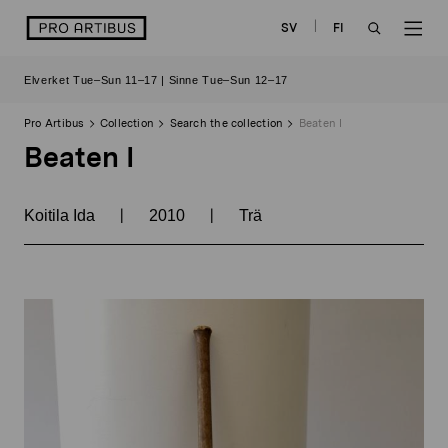
Skip
logo
SV
FI
to
OPEN
OP
content
Elverket Tue–Sun 11–17 | Sinne Tue–Sun 12–17
SEARCH
NAV
Pro Artibus
Collection
Search the collection
Beaten I
Beaten I
|
|
Koitila Ida
2010
Trä