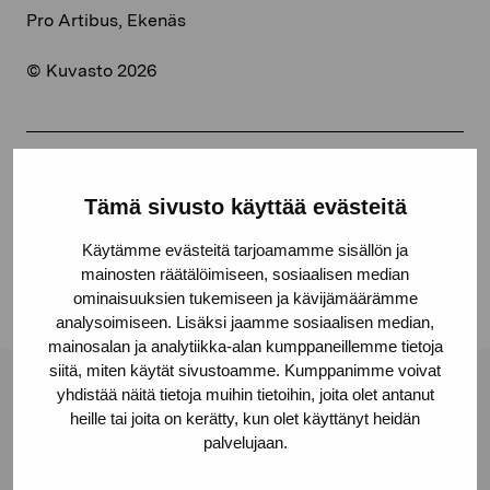
Pro Artibus, Ekenäs
© Kuvasto 2026
Share:
Tämä sivusto käyttää evästeitä
Facebook
Käytämme evästeitä tarjoamamme sisällön ja
Linkedin
mainosten räätälöimiseen, sosiaalisen median
ominaisuuksien tukemiseen ja kävijämäärämme
analysoimiseen. Lisäksi jaamme sosiaalisen median,
mainosalan ja analytiikka-alan kumppaneillemme tietoja
siitä, miten käytät sivustoamme. Kumppanimme voivat
yhdistää näitä tietoja muihin tietoihin, joita olet antanut
Pro Artibus Foundation
heille tai joita on kerätty, kun olet käyttänyt heidän
palvelujaan.
Gustav Wasas gata 11