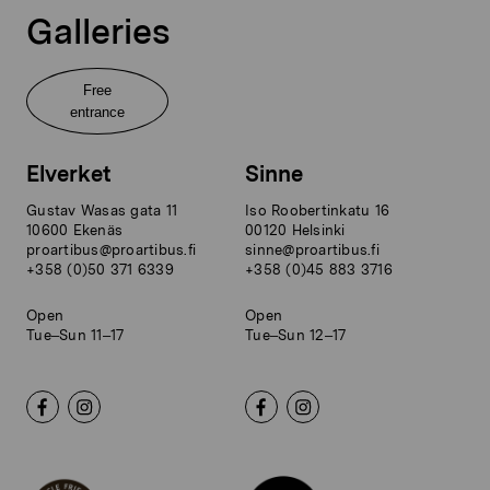
Galleries
Free
entrance
Elverket
Sinne
Gustav Wasas gata 11
Iso Roobertinkatu 16
10600 Ekenäs
00120 Helsinki
proartibus@proartibus.fi
sinne@proartibus.fi
+358 (0)50 371 6339
+358 (0)45 883 3716
Open
Open
Tue–Sun 11–17
Tue–Sun 12–17