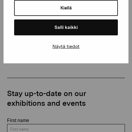
10600 Ekenäs
Kiellä
proartibus@proartibus.fi
+358 (0)50 371 6339
Salli kaikki
Näytä tiedot
Contact us
Stay up-to-date on our
exhibitions and events
First name