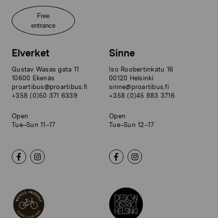
Free
entrance
Elverket
Sinne
Gustav Wasas gata 11
Iso Roobertinkatu 16
10600 Ekenäs
00120 Helsinki
proartibus@proartibus.fi
sinne@proartibus.fi
+358 (0)50 371 6339
+358 (0)45 883 3716
Open
Open
Tue–Sun 11–17
Tue–Sun 12–17