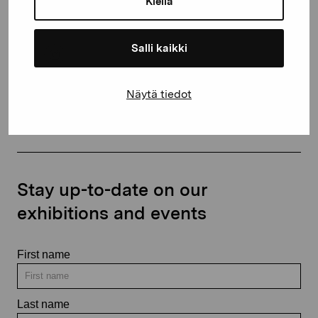
Kiellä
+358 (0)50 371 6339
Salli kaikki
Näytä tiedot
Contact us
Stay up-to-date on our
exhibitions and events
First name
Last name