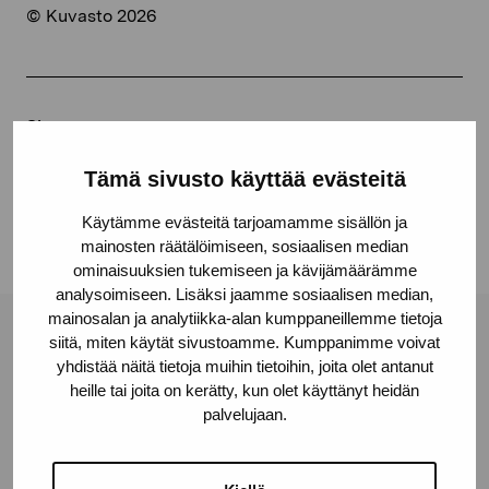
© Kuvasto 2026
Share:
Facebook
Tämä sivusto käyttää evästeitä
Linkedin
Käytämme evästeitä tarjoamamme sisällön ja
mainosten räätälöimiseen, sosiaalisen median
ominaisuuksien tukemiseen ja kävijämäärämme
analysoimiseen. Lisäksi jaamme sosiaalisen median,
mainosalan ja analytiikka-alan kumppaneillemme tietoja
siitä, miten käytät sivustoamme. Kumppanimme voivat
Pro Artibus Foundation
yhdistää näitä tietoja muihin tietoihin, joita olet antanut
heille tai joita on kerätty, kun olet käyttänyt heidän
palvelujaan.
Gustav Wasas gata 11
10600 Ekenäs
proartibus@proartibus.fi