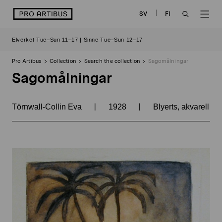
Skip
logo
SV
FI
to
OPEN
OP
content
Elverket Tue–Sun 11–17 | Sinne Tue–Sun 12–17
SEARCH
NAV
Pro Artibus
Collection
Search the collection
Sagomålningar
Sagomålningar
|
|
Törnwall-Collin Eva
1928
Blyerts, akvarell