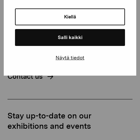
Gustav Wasas gata 11
Kiellä
10600 Ekenäs
proartibus@proartibus.fi
+358 (0)50 371 6339
Salli kaikki
Näytä tiedot
Contact us
Stay up-to-date on our
exhibitions and events