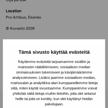
Location
Pro Artibus, Ekenäs
© Kuvasto 2026
Tämä sivusto käyttää evästeitä
Share:
Käytämme evästeitä tarjoamamme sisällön ja
Facebook
mainosten räätälöimiseen, sosiaalisen median
Linkedin
ominaisuuksien tukemiseen ja kävijämäärämme
analysoimiseen. Lisäksi jaamme sosiaalisen median,
mainosalan ja analytiikka-alan kumppaneillemme tietoja
siitä, miten käytät sivustoamme. Kumppanimme voivat
yhdistää näitä tietoja muihin tietoihin, joita olet antanut
heille tai joita on kerätty, kun olet käyttänyt heidän
Pro Artibus Foundation
palvelujaan.