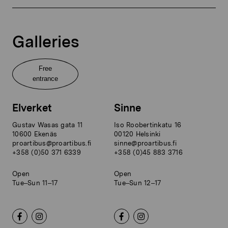
Galleries
Free
entrance
Elverket
Sinne
Gustav Wasas gata 11
Iso Roobertinkatu 16
10600 Ekenäs
00120 Helsinki
proartibus@proartibus.fi
sinne@proartibus.fi
+358 (0)50 371 6339
+358 (0)45 883 3716
Open
Open
Tue–Sun 11–17
Tue–Sun 12–17