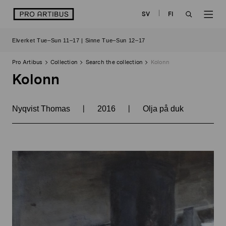
Skip
logo
SV
FI
to
OPEN
OP
content
Elverket Tue–Sun 11–17 | Sinne Tue–Sun 12–17
SEARCH
NAV
Pro Artibus
Collection
Search the collection
Kolonn
Kolonn
|
|
Nyqvist Thomas
2016
Olja på duk