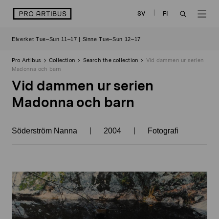
Skip
logo
SV
FI
to
OPEN
OP
content
Elverket Tue–Sun 11–17 | Sinne Tue–Sun 12–17
SEARCH
NAV
Pro Artibus
Collection
Search the collection
Vid dammen ur serien
Madonna och barn
Vid dammen ur serien
Madonna och barn
|
|
Söderström Nanna
2004
Fotografi