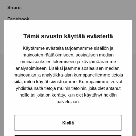
Share:
Facebook
Linkedin
Tämä sivusto käyttää evästeitä
Käytämme evästeitä tarjoamamme sisällön ja
mainosten räätälöimiseen, sosiaalisen median
ominaisuuksien tukemiseen ja kävijämäärämme
Pro Artibus Foundation
analysoimiseen. Lisäksi jaamme sosiaalisen median,
mainosalan ja analytiikka-alan kumppaneillemme tietoja
siitä, miten käytät sivustoamme. Kumppanimme voivat
yhdistää näitä tietoja muihin tietoihin, joita olet antanut
Gustav Wasas gata 11
heille tai joita on kerätty, kun olet käyttänyt heidän
10600 Ekenäs
palvelujaan.
proartibus@proartibus.fi
+358 (0)50 371 6339
Kiellä