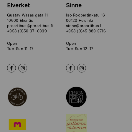
Elverket
Sinne
Gustav Wasas gata 11
Iso Roobertinkatu 16
10600 Ekenäs
00120 Helsinki
proartibus@proartibus.fi
sinne@proartibus.fi
+358 (0)50 371 6339
+358 (0)45 883 3716
Open
Open
Tue–Sun 11–17
Tue–Sun 12–17