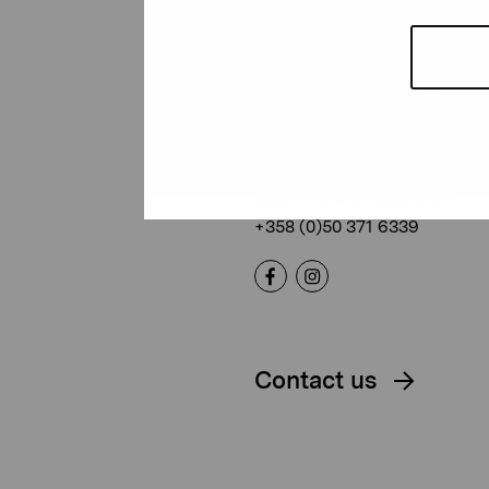
Pro Artibus
Foundation
Gustav Wasas gata 11
10600 Ekenäs
proartibus@proartibus.fi
+358 (0)50 371 6339
Contact us