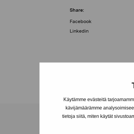
Share:
Facebook
Linkedin
Käytämme evästeitä tarjoamamme 
kävijämäärämme analysoimiseen
tietoja siitä, miten käytät sivusto