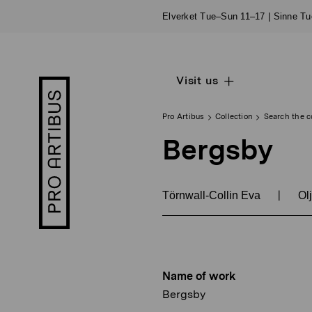
Skip
Elverket Tue–Sun 11–17 | Sinne T
to
content
Visit us
Open
Pro
sub
Artibus
navigation
logo
Pro Artibus
Collection
Search the c
Bergsby
|
Törnwall-Collin Eva
Olj
Name of work
Bergsby