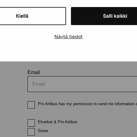
Kiellä
Salli kaikki
Stay up-to-date on our exhibi
Näytä tiedot
First name
Last nam
Email
Pro Artibus has my permission to send me information ab
Elverket & Pro Artibus
Sinne