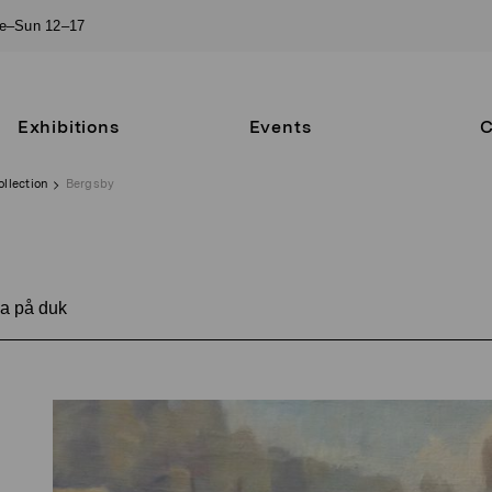
ue–Sun 12–17
Exhibitions
Events
C
ollection
Bergsby
a på duk