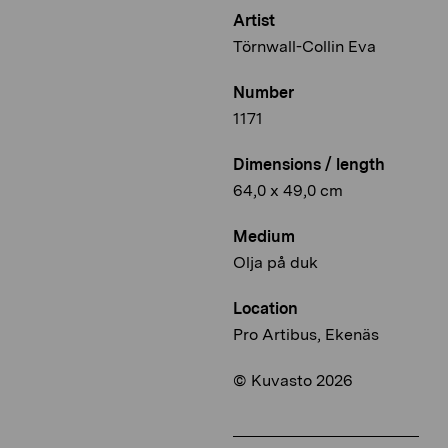
Artist
Törnwall-Collin Eva
Number
1171
Dimensions / length
64,0 x 49,0 cm
Medium
Olja på duk
Location
Pro Artibus, Ekenäs
© Kuvasto 2026