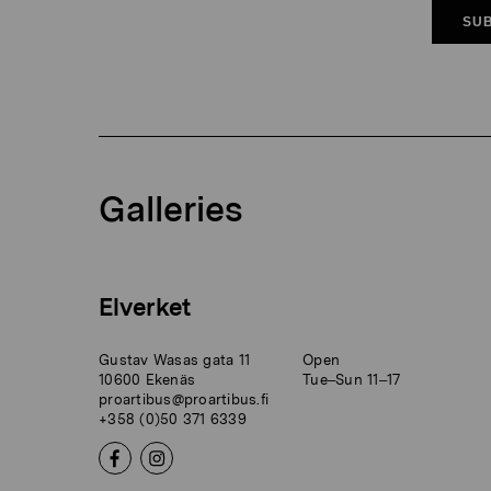
SUB
Galleries
Elverket
Gustav Wasas gata 11
Open
10600 Ekenäs
Tue–Sun 11–17
proartibus@proartibus.fi
+358 (0)50 371 6339