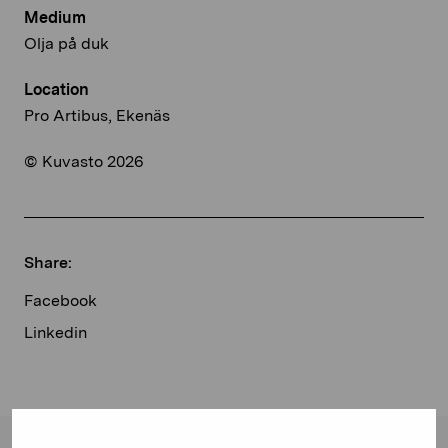
Medium
Olja på duk
Location
Pro Artibus, Ekenäs
© Kuvasto 2026
Share:
Facebook
Linkedin