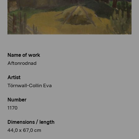
Name of work
Aftonrodnad
Artist
Törnwall-Collin Eva
Number
1170
Dimensions / length
44,0 x 67,0 cm