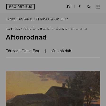
Skip
logo
SV
FI
to
OPEN
OP
content
Elverket Tue–Sun 11–17 | Sinne Tue–Sun 12–17
SEARCH
NAV
Pro Artibus
Collection
Search the collection
Aftonrodnad
Aftonrodnad
|
Törnwall-Collin Eva
Olja på duk