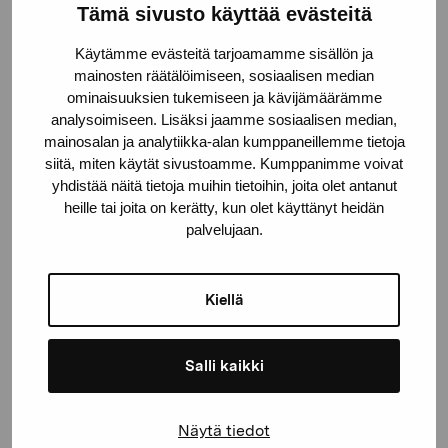
Tämä sivusto käyttää evästeitä
Pro Artibus Foundation
Käytämme evästeitä tarjoamamme sisällön ja
mainosten räätälöimiseen, sosiaalisen median
Gustav Wasas gata 11
ominaisuuksien tukemiseen ja kävijämäärämme
10600 Ekenäs
analysoimiseen. Lisäksi jaamme sosiaalisen median,
proartibus@proartibus.fi
mainosalan ja analytiikka-alan kumppaneillemme tietoja
+358 (0)50 371 6339
siitä, miten käytät sivustoamme. Kumppanimme voivat
yhdistää näitä tietoja muihin tietoihin, joita olet antanut
heille tai joita on kerätty, kun olet käyttänyt heidän
palvelujaan.
Contact us
Kiellä
Salli kaikki
Stay up-to-date on our
Näytä tiedot
exhibitions and events