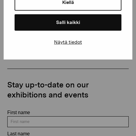
proartibus@proartibus.fi
Kiellä
+358 (0)50 371 6339
Salli kaikki
Näytä tiedot
Contact us
Stay up-to-date on our
exhibitions and events
First name
Last name