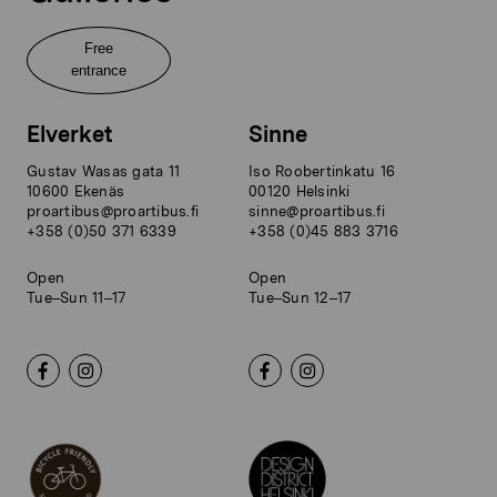
Free
entrance
Elverket
Sinne
Gustav Wasas gata 11
Iso Roobertinkatu 16
10600 Ekenäs
00120 Helsinki
proartibus@proartibus.fi
sinne@proartibus.fi
+358 (0)50 371 6339
+358 (0)45 883 3716
Open
Open
Tue–Sun 11–17
Tue–Sun 12–17