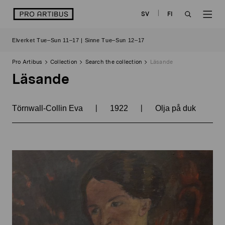
Skip
logo
SV
FI
to
OPEN
OP
content
Elverket Tue–Sun 11–17 | Sinne Tue–Sun 12–17
SEARCH
NAV
Pro Artibus
Collection
Search the collection
Läsande
Läsande
|
|
Törnwall-Collin Eva
1922
Olja på duk