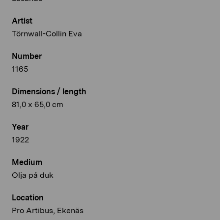
Artist
Törnwall-Collin Eva
Number
1165
Dimensions / length
81,0 x 65,0 cm
Year
1922
Medium
Olja på duk
Location
Pro Artibus, Ekenäs