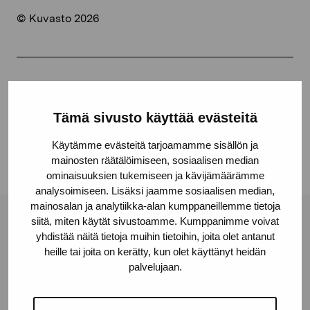
© Kuvasto 2026
Share:
Facebook
Tämä sivusto käyttää evästeitä
Linkedin
Käytämme evästeitä tarjoamamme sisällön ja
mainosten räätälöimiseen, sosiaalisen median
ominaisuuksien tukemiseen ja kävijämäärämme
analysoimiseen. Lisäksi jaamme sosiaalisen median,
mainosalan ja analytiikka-alan kumppaneillemme tietoja
siitä, miten käytät sivustoamme. Kumppanimme voivat
Pro Artibus Foundation
yhdistää näitä tietoja muihin tietoihin, joita olet antanut
heille tai joita on kerätty, kun olet käyttänyt heidän
palvelujaan.
Gustav Wasas gata 11
10600 Ekenäs