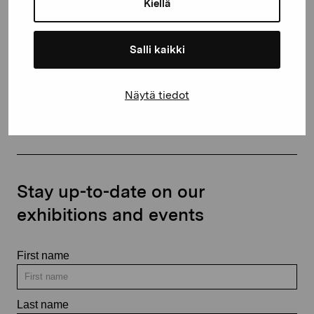
Kiellä
+358 (0)50 371 6339
Salli kaikki
Näytä tiedot
Contact us
Stay up-to-date on our
exhibitions and events
First name
Last name