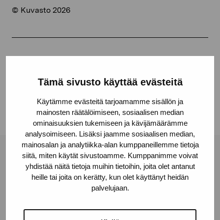
© Kuvasto 2026
Share:
Facebook
Tämä sivusto käyttää evästeitä
Linkedin
Käytämme evästeitä tarjoamamme sisällön ja
mainosten räätälöimiseen, sosiaalisen median
ominaisuuksien tukemiseen ja kävijämäärämme
analysoimiseen. Lisäksi jaamme sosiaalisen median,
mainosalan ja analytiikka-alan kumppaneillemme tietoja
siitä, miten käytät sivustoamme. Kumppanimme voivat
Pro Artibus Foundation
yhdistää näitä tietoja muihin tietoihin, joita olet antanut
heille tai joita on kerätty, kun olet käyttänyt heidän
palvelujaan.
Gustav Wasas gata 11
10600 Ekenäs
proartibus@proartibus.fi