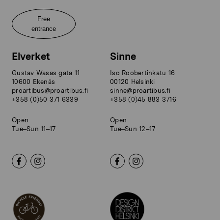
Free
entrance
Elverket
Sinne
Gustav Wasas gata 11
Iso Roobertinkatu 16
10600 Ekenäs
00120 Helsinki
proartibus@proartibus.fi
sinne@proartibus.fi
+358 (0)50 371 6339
+358 (0)45 883 3716
Open
Open
Tue–Sun 11–17
Tue–Sun 12–17