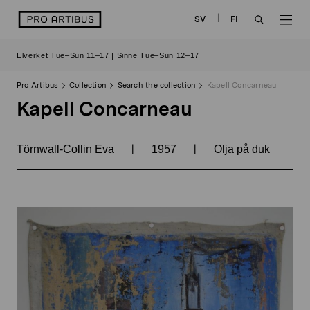
Skip
logo
SV
FI
to
OPEN
OP
content
Elverket Tue–Sun 11–17 | Sinne Tue–Sun 12–17
SEARCH
NAV
Pro Artibus
Collection
Search the collection
Kapell Concarneau
Kapell Concarneau
|
|
Törnwall-Collin Eva
1957
Olja på duk