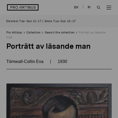
Skip
logo
SV
FI
to
OPEN
OP
content
Elverket Tue–Sun 11–17 | Sinne Tue–Sun 12–17
SEARCH
NAV
Pro Artibus
Collection
Search the collection
Porträtt av läsande
man
Porträtt av läsande man
|
Törnwall-Collin Eva
1930