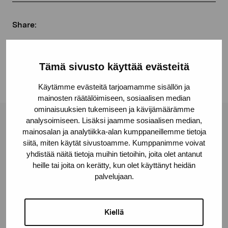
Share:
Facebook
Linkedin
Tämä sivusto käyttää evästeitä
Käytämme evästeitä tarjoamamme sisällön ja
mainosten räätälöimiseen, sosiaalisen median
ominaisuuksien tukemiseen ja kävijämäärämme
analysoimiseen. Lisäksi jaamme sosiaalisen median,
Pro Artibus Foundation
mainosalan ja analytiikka-alan kumppaneillemme tietoja
siitä, miten käytät sivustoamme. Kumppanimme voivat
yhdistää näitä tietoja muihin tietoihin, joita olet antanut
Gustav Wasas gata 11
heille tai joita on kerätty, kun olet käyttänyt heidän
10600 Ekenäs
palvelujaan.
proartibus@proartibus.fi
+358 (0)50 371 6339
Kiellä