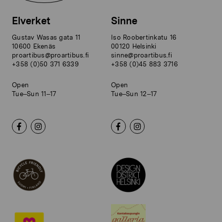
Elverket
Sinne
Gustav Wasas gata 11
Iso Roobertinkatu 16
10600 Ekenäs
00120 Helsinki
proartibus@proartibus.fi
sinne@proartibus.fi
+358 (0)50 371 6339
+358 (0)45 883 3716
Open
Open
Tue–Sun 11–17
Tue–Sun 12–17