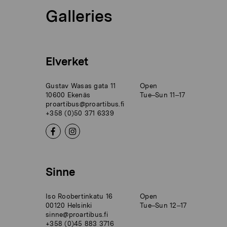
Galleries
Elverket
Gustav Wasas gata 11
Open
10600 Ekenäs
Tue–Sun 11–17
proartibus@proartibus.fi
+358 (0)50 371 6339
Sinne
Iso Roobertinkatu 16
Open
00120 Helsinki
Tue–Sun 12–17
sinne@proartibus.fi
+358 (0)45 883 3716