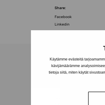
Share:
Facebook
Linkedin
Käytämme evästeitä tarjoamamme 
kävijämäärämme analysoimiseen
tietoja siitä, miten käytät sivusto
Pro Artibus
Foundation
Gustav Wasas gata 11
10600 Ekenäs