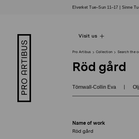
Skip
Elverket Tue–Sun 11–17 | Sinne T
to
content
Visit us
Open
Pro
sub
Artibus
navigation
logo
Pro Artibus
Collection
Search the c
Röd gård
|
Törnwall-Collin Eva
Olj
Name of work
Röd gård