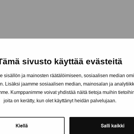
Tämä sivusto käyttää evästeitä
sisällön ja mainosten räätälöimiseen, sosiaalisen median om
. Lisäksi jaamme sosiaalisen median, mainosalan ja analytii
amme. Kumppanimme voivat yhdistää näitä tietoja muihin tietoihin, 
joita on kerätty, kun olet käyttänyt heidän palvelujaan.
Stay up-to-date on our exhibi
Kiellä
Salli kaikki
First name
Last nam