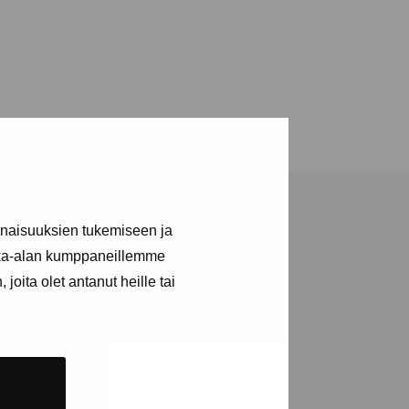
inaisuuksien tukemiseen ja
kka-alan kumppaneillemme
joita olet antanut heille tai
tions and events
e