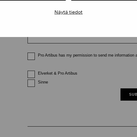
Näytä tiedot
Email
Pro Artibus has my permission to send me information ab
Elverket & Pro Artibus
Sinne
SUB