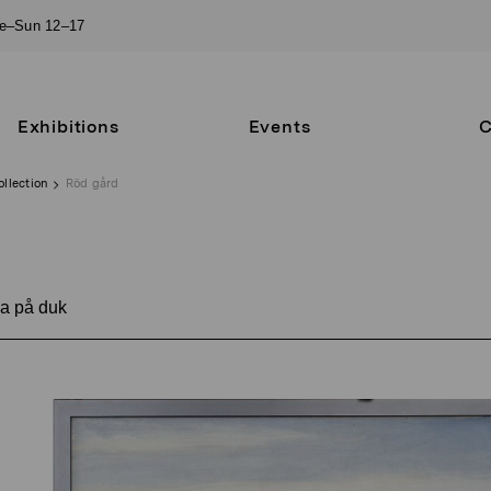
ue–Sun 12–17
Exhibitions
Events
C
ollection
Röd gård
a på duk