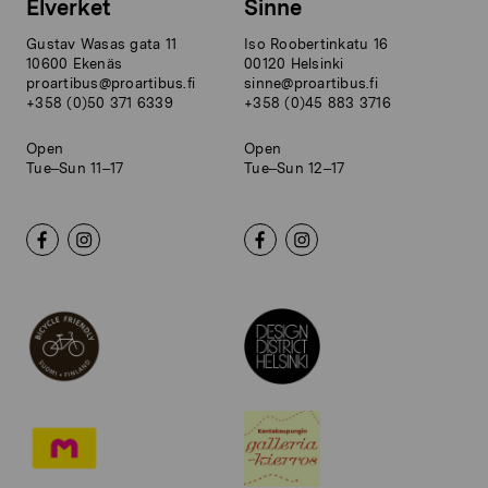
Elverket
Sinne
Gustav Wasas gata 11
Iso Roobertinkatu 16
10600 Ekenäs
00120 Helsinki
proartibus@proartibus.fi
sinne@proartibus.fi
+358 (0)50 371 6339
+358 (0)45 883 3716
Open
Open
Tue–Sun 11–17
Tue–Sun 12–17