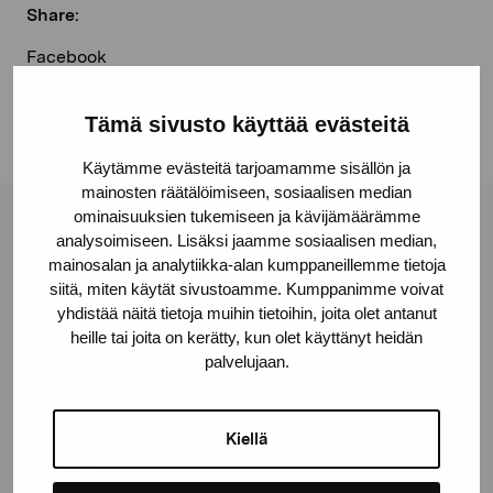
Share:
Facebook
Linkedin
Tämä sivusto käyttää evästeitä
Käytämme evästeitä tarjoamamme sisällön ja
mainosten räätälöimiseen, sosiaalisen median
ominaisuuksien tukemiseen ja kävijämäärämme
Pro Artibus Foundation
analysoimiseen. Lisäksi jaamme sosiaalisen median,
mainosalan ja analytiikka-alan kumppaneillemme tietoja
siitä, miten käytät sivustoamme. Kumppanimme voivat
Gustav Wasas gata 11
yhdistää näitä tietoja muihin tietoihin, joita olet antanut
heille tai joita on kerätty, kun olet käyttänyt heidän
10600 Ekenäs
palvelujaan.
proartibus@proartibus.fi
+358 (0)50 371 6339
Kiellä