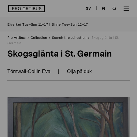
Skip
logo
SV
FI
to
OPEN
OP
content
Elverket Tue–Sun 11–17 | Sinne Tue–Sun 12–17
SEARCH
NAV
Pro Artibus
Collection
Search the collection
Skogsglänta i St.
Germain
Skogsglänta i St. Germain
|
Törnwall-Collin Eva
Olja på duk