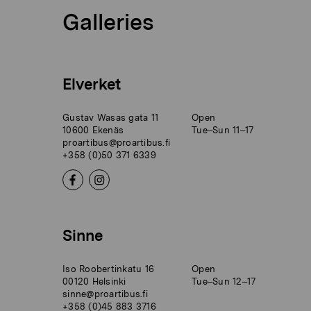
Galleries
Elverket
Gustav Wasas gata 11
Open
10600 Ekenäs
Tue–Sun 11–17
proartibus@proartibus.fi
+358 (0)50 371 6339
Sinne
Iso Roobertinkatu 16
Open
00120 Helsinki
Tue–Sun 12–17
sinne@proartibus.fi
+358 (0)45 883 3716