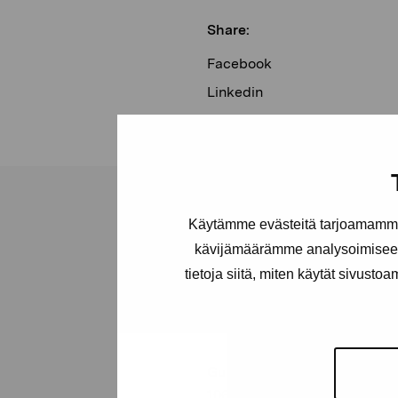
Share:
Facebook
Linkedin
Käytämme evästeitä tarjoamamme 
kävijämäärämme analysoimiseen
tietoja siitä, miten käytät sivusto
Pro Artibus
Foundation
Gustav Wasas gata 11
10600 Ekenäs