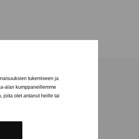
inaisuuksien tukemiseen ja
kka-alan kumppaneillemme
joita olet antanut heille tai
tions and events
e