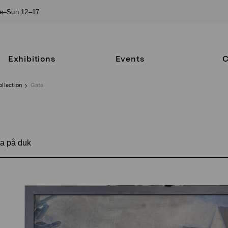
ue–Sun 12–17
Exhibitions
Events
C
ollection
Gata
a på duk