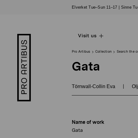
Skip
Elverket Tue–Sun 11–17 | Sinne T
to
content
Visit us
Open
Pro
sub
Artibus
navigation
logo
Pro Artibus
Collection
Search the c
Gata
|
Törnwall-Collin Eva
Olj
Name of work
Gata