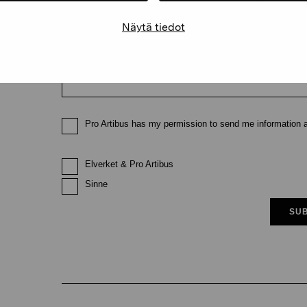
Näytä tiedot
Email
Pro Artibus has my permission to send me information ab
Elverket & Pro Artibus
Sinne
SUB