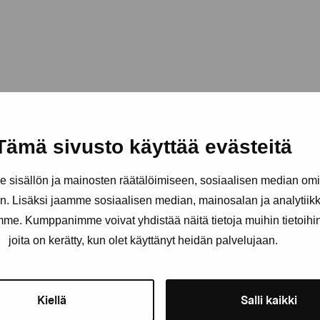
Tämä sivusto käyttää evästeitä
sisällön ja mainosten räätälöimiseen, sosiaalisen median om
. Lisäksi jaamme sosiaalisen median, mainosalan ja analytii
amme. Kumppanimme voivat yhdistää näitä tietoja muihin tietoihin, 
joita on kerätty, kun olet käyttänyt heidän palvelujaan.
Stay up-to-date on our exhibi
Kiellä
Salli kaikki
First name
Last nam