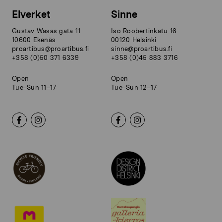
Elverket
Sinne
Gustav Wasas gata 11
Iso Roobertinkatu 16
10600 Ekenäs
00120 Helsinki
proartibus@proartibus.fi
sinne@proartibus.fi
+358 (0)50 371 6339
+358 (0)45 883 3716
Open
Open
Tue–Sun 11–17
Tue–Sun 12–17