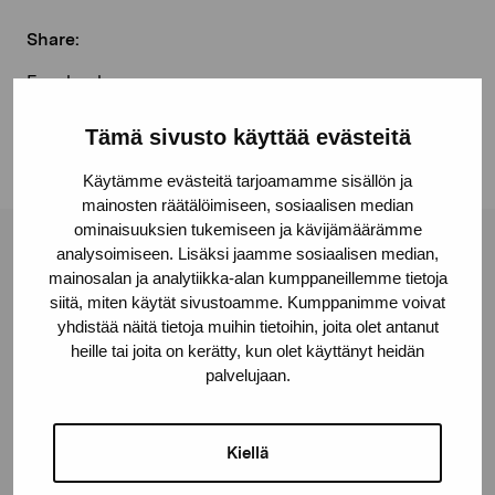
Share:
Facebook
Linkedin
Tämä sivusto käyttää evästeitä
Käytämme evästeitä tarjoamamme sisällön ja
mainosten räätälöimiseen, sosiaalisen median
ominaisuuksien tukemiseen ja kävijämäärämme
analysoimiseen. Lisäksi jaamme sosiaalisen median,
Pro Artibus Foundation
mainosalan ja analytiikka-alan kumppaneillemme tietoja
siitä, miten käytät sivustoamme. Kumppanimme voivat
yhdistää näitä tietoja muihin tietoihin, joita olet antanut
Gustav Wasas gata 11
heille tai joita on kerätty, kun olet käyttänyt heidän
10600 Ekenäs
palvelujaan.
proartibus@proartibus.fi
+358 (0)50 371 6339
Kiellä