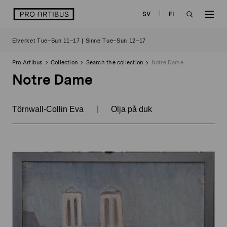
Skip
logo
SV
FI
to
OPEN
OP
content
Elverket Tue–Sun 11–17 | Sinne Tue–Sun 12–17
SEARCH
NAV
Pro Artibus
Collection
Search the collection
Notre Dame
Notre Dame
|
Törnwall-Collin Eva
Olja på duk