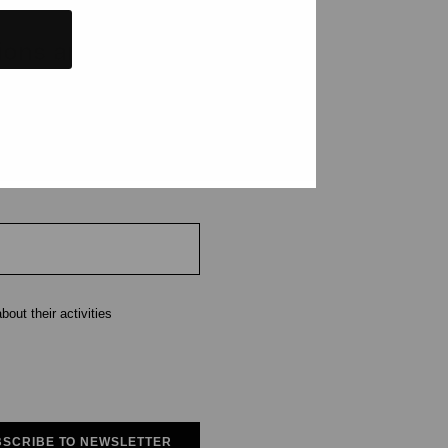
tions and events
e
out their activities
SCRIBE TO NEWSLETTER