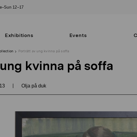
ue–Sun 12–17
Exhibitions
Events
C
ollection
Porträtt av ung kvinna på soffa
 ung kvinna på soffa
|
13
Olja på duk