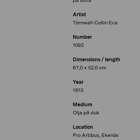
på soffa
Artist
Törnwall-Collin Eva
Number
1092
Dimensions / length
67,0 x 52,0 cm
Year
1913
Medium
Olja på duk
Location
Pro Artibus, Ekenäs