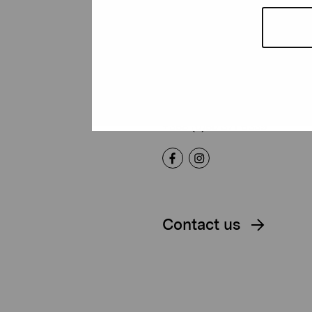
Pro Artibus
Foundation
Gustav Wasas gata 11
10600 Ekenäs
proartibus@proartibus.fi
+358 (0)50 371 6339
Contact us