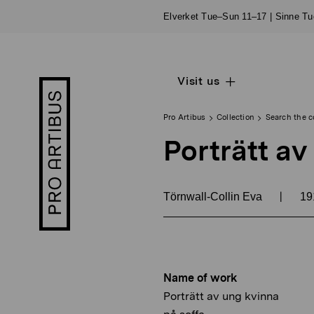
Skip
Elverket Tue–Sun 11–17 | Sinne T
to
content
Visit us
Open
Pro
sub
Artibus
navigation
logo
Pro Artibus
Collection
Search the c
Porträtt av
|
Törnwall-Collin Eva
19
Name of work
Porträtt av ung kvinna