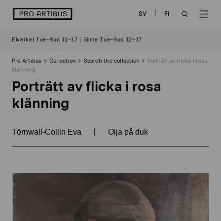
Skip
logo
SV
FI
to
OPEN
OP
content
Elverket Tue–Sun 11–17 | Sinne Tue–Sun 12–17
SEARCH
NAV
Pro Artibus
Collection
Search the collection
Porträtt av flicka i rosa
klänning
Porträtt av flicka i rosa
klänning
|
Törnwall-Collin Eva
Olja på duk