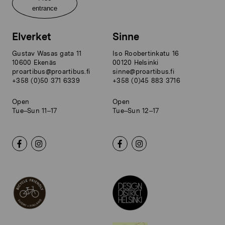
entrance
Elverket
Sinne
Gustav Wasas gata 11
Iso Roobertinkatu 16
10600 Ekenäs
00120 Helsinki
proartibus@proartibus.fi
sinne@proartibus.fi
+358 (0)50 371 6339
+358 (0)45 883 3716
Open
Open
Tue–Sun 11–17
Tue–Sun 12–17