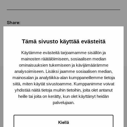
Share:
Facebook
Tämä sivusto käyttää evästeitä
Linkedin
Käytämme evästeitä tarjoamamme sisällön ja
mainosten räätälöimiseen, sosiaalisen median
ominaisuuksien tukemiseen ja kävijämäärämme
analysoimiseen. Lisäksi jaamme sosiaalisen median,
mainosalan ja analytiikka-alan kumppaneillemme tietoja
Pro Artibus Foundation
siitä, miten käytät sivustoamme. Kumppanimme voivat
yhdistää näitä tietoja muihin tietoihin, joita olet antanut
heille tai joita on kerätty, kun olet käyttänyt heidän
Gustav Wasas gata 11
palvelujaan.
10600 Ekenäs
proartibus@proartibus.fi
+358 (0)50 371 6339
Kiellä