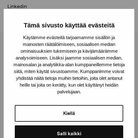
Linkedin
Tämä sivusto käyttää evästeitä
Käytämme evästeitä tarjoamamme sisällön ja
mainosten räätälöimiseen, sosiaalisen median
Pro Artibus Foundation
ominaisuuksien tukemiseen ja kävijämäärämme
analysoimiseen. Lisäksi jaamme sosiaalisen median,
mainosalan ja analytiikka-alan kumppaneillemme tietoja
Gustav Wasas gata 11
siitä, miten käytät sivustoamme. Kumppanimme voivat
10600 Ekenäs
yhdistää näitä tietoja muihin tietoihin, joita olet antanut
proartibus@proartibus.fi
heille tai joita on kerätty, kun olet käyttänyt heidän
palvelujaan.
+358 (0)50 371 6339
Kiellä
Contact us
Salli kaikki