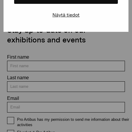
Näytä tiedot
Stay up-to-date on our
exhibitions and events
First name
Last name
Email
Pro Artibus has my permission to send me information about their
activities