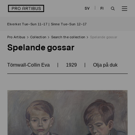
Skip
logo
SV
FI
to
OPEN
OP
content
Elverket Tue–Sun 11–17 | Sinne Tue–Sun 12–17
SEARCH
NAV
Pro Artibus
Collection
Search the collection
Spelande gossar
Spelande gossar
|
|
Törnwall-Collin Eva
1929
Olja på duk