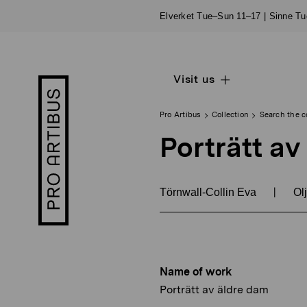
Skip
Elverket Tue–Sun 11–17 | Sinne T
to
content
Visit us
Open
Pro
sub
Artibus
navigation
logo
Pro Artibus
Collection
Search the c
Porträtt av
|
Törnwall-Collin Eva
Olj
Name of work
Porträtt av äldre dam