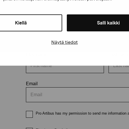
Kiellä
Salli kaikki
Stay up-to-date on our exhibi
Näytä tiedot
First name
Last nam
Email
Pro Artibus has my permission to send me information ab