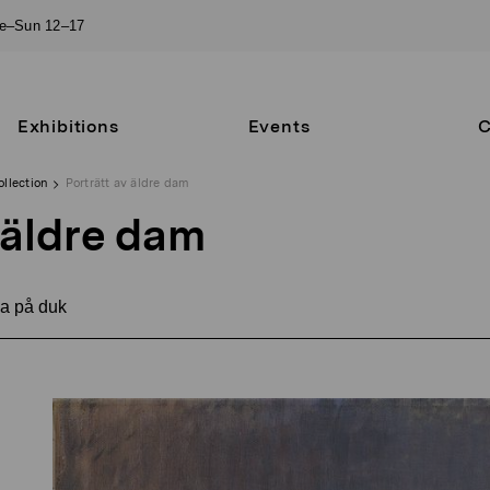
ue–Sun 12–17
Exhibitions
Events
C
ollection
Porträtt av äldre dam
 äldre dam
a på duk