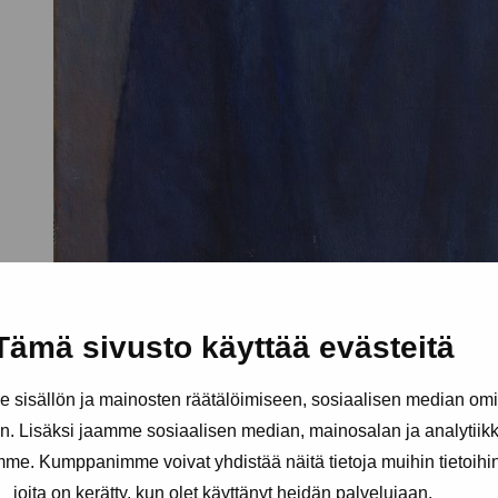
Tämä sivusto käyttää evästeitä
sisällön ja mainosten räätälöimiseen, sosiaalisen median om
. Lisäksi jaamme sosiaalisen median, mainosalan ja analytii
amme. Kumppanimme voivat yhdistää näitä tietoja muihin tietoihin, 
joita on kerätty, kun olet käyttänyt heidän palvelujaan.