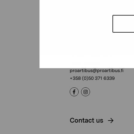
Pro Artibus
Foundation
Gustav Wasas gata 11
10600 Ekenäs
proartibus@proartibus.fi
+358 (0)50 371 6339
Contact us