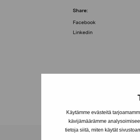
Share:
Facebook
Linkedin
Käytämme evästeitä tarjoamamme 
kävijämäärämme analysoimiseen
tietoja siitä, miten käytät sivusto