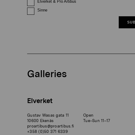
Elverket & Pro Artibus
Sinne
SUB
Galleries
Elverket
Gustav Wasas gata 11
Open
10600 Ekenäs
Tue–Sun 11–17
proartibus@proartibus.fi
+358 (0)50 371 6339