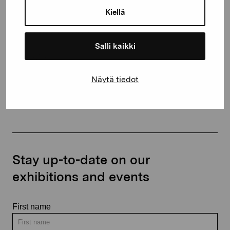
10600 Ekenäs
Kiellä
proartibus@proartibus.fi
+358 (0)50 371 6339
Salli kaikki
Näytä tiedot
Contact us
Stay up-to-date on our
exhibitions and events
First name