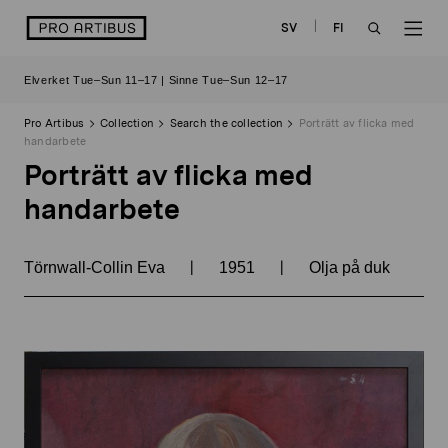
Skip
logo
SV
FI
to
OPEN
OP
content
Elverket Tue–Sun 11–17 | Sinne Tue–Sun 12–17
SEARCH
NAV
Pro Artibus
Collection
Search the collection
Porträtt av flicka med
handarbete
Porträtt av flicka med
handarbete
|
|
Törnwall-Collin Eva
1951
Olja på duk