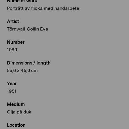
Name of work
Porträtt av flicka med handarbete
Artist
Törnwall-Collin Eva
Number
1060
Dimensions / length
55,0 x 45,0 cm
Year
1951
Medium
Olja på duk
Location