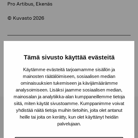
Pro Artibus, Ekenäs
© Kuvasto 2026
Share:
Tämä sivusto käyttää evästeitä
Facebook
Käytämme evästeitä tarjoamamme sisällön ja
Linkedin
mainosten räätälöimiseen, sosiaalisen median
ominaisuuksien tukemiseen ja kävijämäärämme
analysoimiseen. Lisäksi jaamme sosiaalisen median,
mainosalan ja analytiikka-alan kumppaneillemme tietoja
siitä, miten käytät sivustoamme. Kumppanimme voivat
yhdistää näitä tietoja muihin tietoihin, joita olet antanut
Pro Artibus Foundation
heille tai joita on kerätty, kun olet käyttänyt heidän
palvelujaan.
Gustav Wasas gata 11