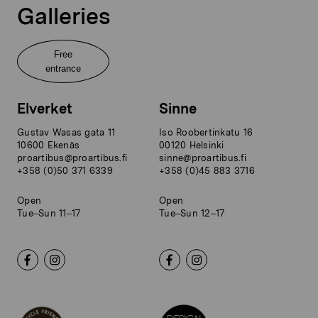
Galleries
Free
entrance
Elverket
Sinne
Gustav Wasas gata 11
Iso Roobertinkatu 16
10600 Ekenäs
00120 Helsinki
proartibus@proartibus.fi
sinne@proartibus.fi
+358 (0)50 371 6339
+358 (0)45 883 3716
Open
Open
Tue–Sun 11–17
Tue–Sun 12–17